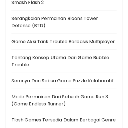
Smash Flash 2
Serangkaian Permainan Bloons Tower
Defense (BTD)
Game Aksi Tank Trouble Berbasis Multiplayer
Tentang Konsep Utama Dari Game Bubble
Trouble
Serunya Dari Sebua Game Puzzle Kolaboratif
Mode Permainan Dari Sebuah Game Run 3
(Game Endless Runner)
Flash Games Tersedia Dalam Berbagai Genre