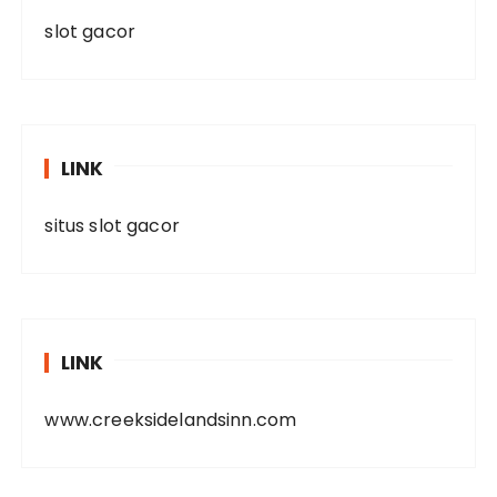
slot gacor
LINK
situs slot gacor
LINK
www.creeksidelandsinn.com