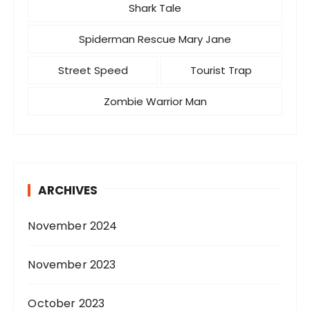
Shark Tale
Spiderman Rescue Mary Jane
Street Speed
Tourist Trap
Zombie Warrior Man
ARCHIVES
November 2024
November 2023
October 2023