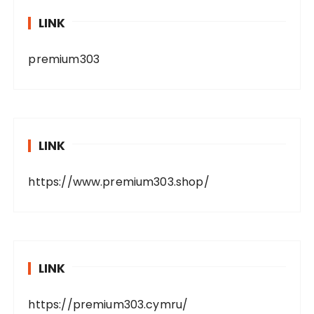
LINK
premium303
LINK
https://www.premium303.shop/
LINK
https://premium303.cymru/