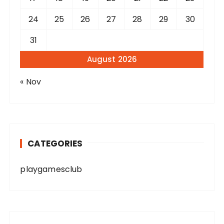
24
25
26
27
28
29
30
31
August 2026
« Nov
CATEGORIES
playgamesclub