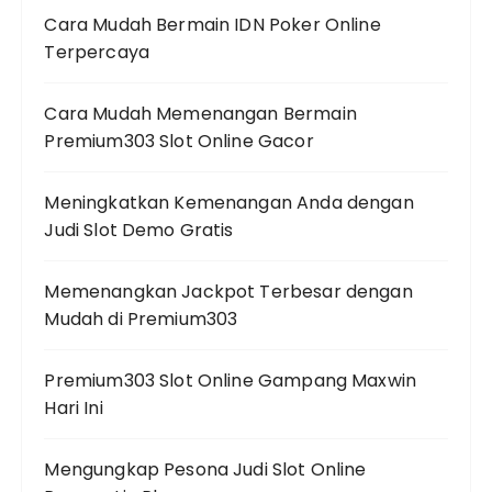
Cara Mudah Bermain IDN Poker Online
Terpercaya
Cara Mudah Memenangan Bermain
Premium303 Slot Online Gacor
Meningkatkan Kemenangan Anda dengan
Judi Slot Demo Gratis
Memenangkan Jackpot Terbesar dengan
Mudah di Premium303
Premium303 Slot Online Gampang Maxwin
Hari Ini
Mengungkap Pesona Judi Slot Online