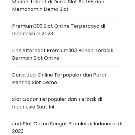
Mudah Jakpot di Dunia Slot Slot88 dan
Memahamin Demo Slot
Premium303 Slot Online Terpercaya di
Indonesia di 2023
Link Alternatif Premium303 Pilihan Terbaik
Bermain Slot Online
Dunia Judi Online Terpopuler dan Peran
Penting Slot Demo
Slot Gacor Terpopuler dan Terbaik di
Indonesia Saat Ini
Judi Slot Online Sangat Populer di Indonesia di
2023