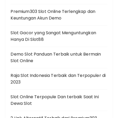
Premium303 Slot Online Terlengkap dan
Keuntungan Akun Demo
Slot Gacor yang Sangat Menguntungkan
Hanya Di Slot88
Demo Slot Panduan Terbaik untuk Bermain
Slot Online
Raja Slot Indonesia Terbaik dan Terpopuler di
2023
Slot Online Terpopule Dan terbaik Saat Ini
Dewa Slot