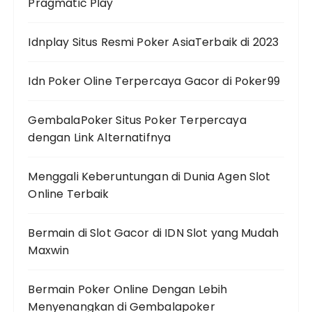
Pragmatic Play
Idnplay Situs Resmi Poker AsiaTerbaik di 2023
Idn Poker Oline Terpercaya Gacor di Poker99
GembalaPoker Situs Poker Terpercaya
dengan Link Alternatifnya
Menggali Keberuntungan di Dunia Agen Slot
Online Terbaik
Bermain di Slot Gacor di IDN Slot yang Mudah
Maxwin
Bermain Poker Online Dengan Lebih
Menyenangkan di Gembalapoker