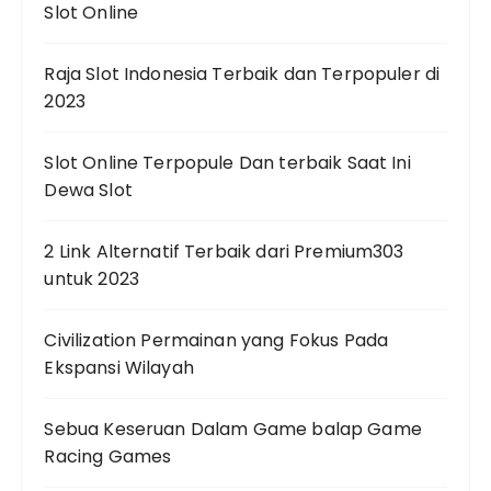
Slot Online
Raja Slot Indonesia Terbaik dan Terpopuler di
2023
Slot Online Terpopule Dan terbaik Saat Ini
Dewa Slot
2 Link Alternatif Terbaik dari Premium303
untuk 2023
Civilization Permainan yang Fokus Pada
Ekspansi Wilayah
Sebua Keseruan Dalam Game balap Game
Racing Games