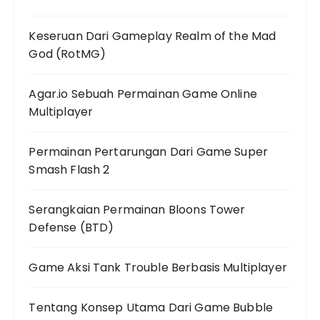
Keseruan Dari Gameplay Realm of the Mad
God (RotMG)
Agar.io Sebuah Permainan Game Online
Multiplayer
Permainan Pertarungan Dari Game Super
Smash Flash 2
Serangkaian Permainan Bloons Tower
Defense (BTD)
Game Aksi Tank Trouble Berbasis Multiplayer
Tentang Konsep Utama Dari Game Bubble