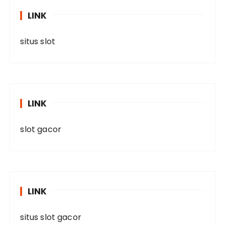
LINK
situs slot
LINK
slot gacor
LINK
situs slot gacor