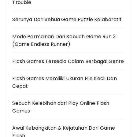
Trouble
Serunya Dari Sebua Game Puzzle Kolaboratif
Mode Permainan Dari Sebuah Game Run 3
(Game Endless Runner)
Flash Games Tersedia Dalam Berbagai Genre
Flash Games Memiliki Ukuran File Kecil Dan
Cepat
Sebuah Kelebihan dari Play Online Flash
Games
Awal Kebangkitan & Kejatuhan Dari Game
Flash