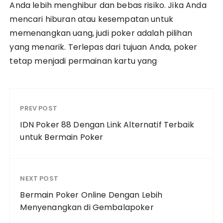
Anda lebih menghibur dan bebas risiko. Jika Anda
mencari hiburan atau kesempatan untuk
memenangkan uang, judi poker adalah pilihan
yang menarik. Terlepas dari tujuan Anda, poker
tetap menjadi permainan kartu yang
PREV POST
IDN Poker 88 Dengan Link Alternatif Terbaik
untuk Bermain Poker
NEXT POST
Bermain Poker Online Dengan Lebih
Menyenangkan di Gembalapoker