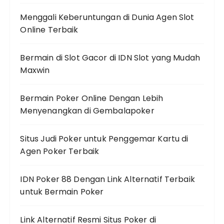
Menggali Keberuntungan di Dunia Agen Slot
Online Terbaik
Bermain di Slot Gacor di IDN Slot yang Mudah
Maxwin
Bermain Poker Online Dengan Lebih
Menyenangkan di Gembalapoker
Situs Judi Poker untuk Penggemar Kartu di
Agen Poker Terbaik
IDN Poker 88 Dengan Link Alternatif Terbaik
untuk Bermain Poker
Link Alternatif Resmi Situs Poker di