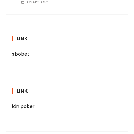
3 YEARS AGO
LINK
sbobet
LINK
idn poker