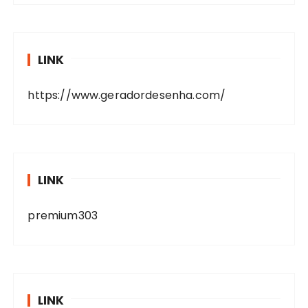
LINK
https://www.geradordesenha.com/
LINK
premium303
LINK