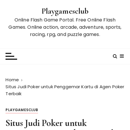
S
Playgamesclub
k
i
Online Flash Game Portal. Free Online Flash
p
Games. Online action, arcade, adventure, sports,
t
racing, rpg, and puzzle games.
o
c
o
n
t
e
Home
n
Situs Judi Poker untuk Penggemar Kartu di Agen Poker
t
Terbaik
PLAYGAMESCLUB
Situs Judi Poker untuk