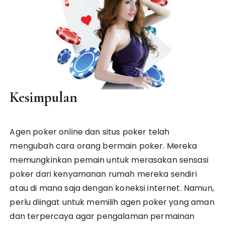
Kesimpulan
Agen poker online dan situs poker telah
mengubah cara orang bermain poker. Mereka
memungkinkan pemain untuk merasakan sensasi
poker dari kenyamanan rumah mereka sendiri
atau di mana saja dengan koneksi internet. Namun,
perlu diingat untuk memilih agen poker yang aman
dan terpercaya agar pengalaman permainan