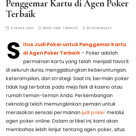
Penggemar Kartu di Agen Poker
Terbaik
3 YEARS AGO
READ TIME:
1 MINUTE
BY
RON BAILEY
S
itus Judi Poker untuk Penggemar Kartu
di Agen Poker Terbaik
– Poker adalah
permainan kartu yang telah menjadi favorit
di seluruh dunia, menggabungkan keberuntungan,
keterampilan, dan strategi. Saat ini, bermain poker
tidak lagi terbatas pada meja fisik di kasino atau
rumah teman-teman Anda. Perkembangan
teknologi telah memungkinkan pemain untuk
merasakan sensasi permainan
judi poker
melalui
agen poker online. Dalam artikel ini, kami akan
membahas lebih lanjut tentang agen poker, situs