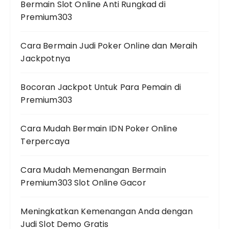
Bermain Slot Online Anti Rungkad di
Premium303
Cara Bermain Judi Poker Online dan Meraih
Jackpotnya
Bocoran Jackpot Untuk Para Pemain di
Premium303
Cara Mudah Bermain IDN Poker Online
Terpercaya
Cara Mudah Memenangan Bermain
Premium303 Slot Online Gacor
Meningkatkan Kemenangan Anda dengan
Judi Slot Demo Gratis