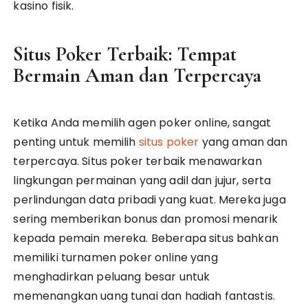
kasino fisik.
Situs Poker Terbaik: Tempat
Bermain Aman dan Terpercaya
Ketika Anda memilih agen poker online, sangat
penting untuk memilih
situs poker
yang aman dan
terpercaya. Situs poker terbaik menawarkan
lingkungan permainan yang adil dan jujur, serta
perlindungan data pribadi yang kuat. Mereka juga
sering memberikan bonus dan promosi menarik
kepada pemain mereka. Beberapa situs bahkan
memiliki turnamen poker online yang
menghadirkan peluang besar untuk
memenangkan uang tunai dan hadiah fantastis.