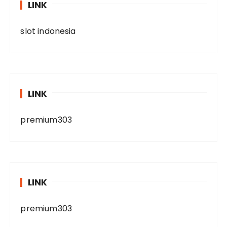
LINK
slot indonesia
LINK
premium303
LINK
premium303