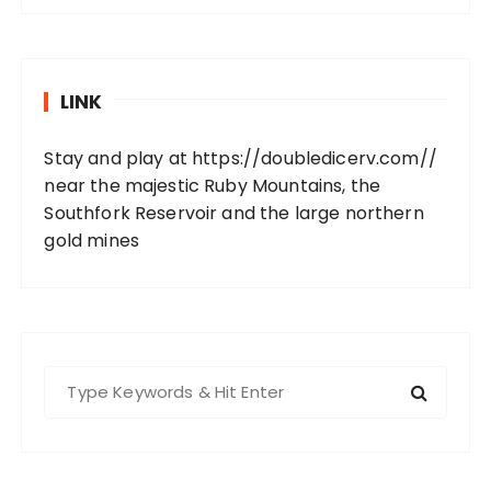
LINK
Stay and play at
https://doubledicerv.com//
near the majestic Ruby Mountains, the
Southfork Reservoir and the large northern
gold mines
S
e
a
r
c