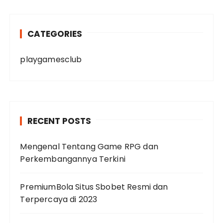
CATEGORIES
playgamesclub
RECENT POSTS
Mengenal Tentang Game RPG dan
Perkembangannya Terkini
PremiumBola Situs Sbobet Resmi dan
Terpercaya di 2023