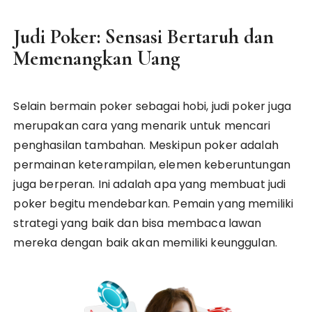
Judi Poker: Sensasi Bertaruh dan
Memenangkan Uang
Selain bermain poker sebagai hobi, judi poker juga
merupakan cara yang menarik untuk mencari
penghasilan tambahan. Meskipun poker adalah
permainan keterampilan, elemen keberuntungan
juga berperan. Ini adalah apa yang membuat judi
poker begitu mendebarkan. Pemain yang memiliki
strategi yang baik dan bisa membaca lawan
mereka dengan baik akan memiliki keunggulan.