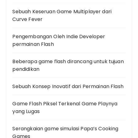
Sebuah Keseruan Game Multiplayer dari
Curve Fever
Pengembangan Oleh Indie Developer
permainan Flash
Beberapa game flash dirancang untuk tujuan
pendidikan
Sebuah Konsep Inovatif dari Permainan Flash
Game Flash Piksel Terkenal Game Playnya
yang Lugas
Serangkaian game simulasi Papa’s Cooking
Games