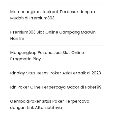
Memenangkan Jackpot Terbesar dengan
Mudah di Premium303
Premium303 Slot Online Gampang Maxwin
Hari Ini
Mengungkap Pesona Judi Slot Online
Pragmatic Play
Idnplay Situs Resmi Poker AsiaTerbaik di 2023
Idn Poker Oline Terpercaya Gacor di Poker99
GembalaPoker Situs Poker Terpercaya
dengan Link Alternatifnya