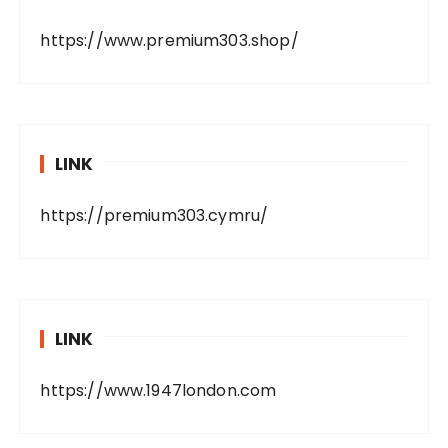
https://www.premium303.shop/
LINK
https://premium303.cymru/
LINK
https://www.1947london.com