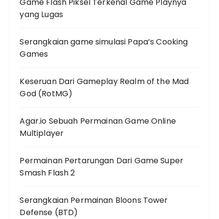
Game Flash Piksel Terkenal Game Playnya
yang Lugas
Serangkaian game simulasi Papa’s Cooking
Games
Keseruan Dari Gameplay Realm of the Mad
God (RotMG)
Agar.io Sebuah Permainan Game Online
Multiplayer
Permainan Pertarungan Dari Game Super
Smash Flash 2
Serangkaian Permainan Bloons Tower
Defense (BTD)