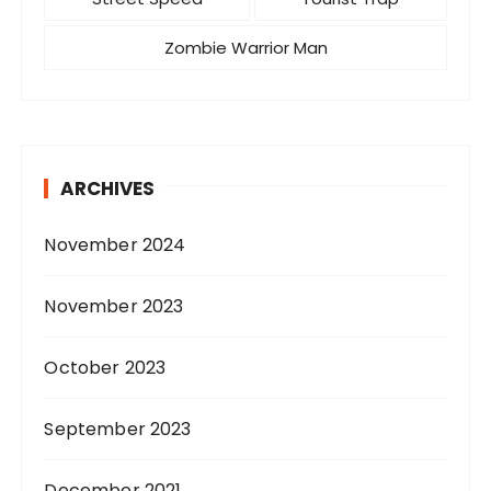
Zombie Warrior Man
ARCHIVES
November 2024
November 2023
October 2023
September 2023
December 2021