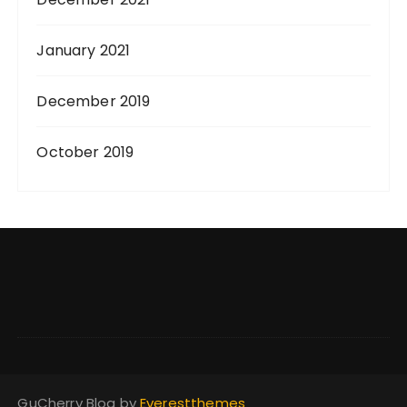
January 2021
December 2019
October 2019
GuCherry Blog by
Everestthemes