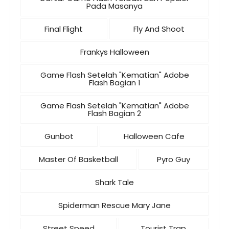
Pada Masanya
Final Flight
Fly And Shoot
Frankys Halloween
Game Flash Setelah "Kematian" Adobe
Flash Bagian 1
Game Flash Setelah "Kematian" Adobe
Flash Bagian 2
Gunbot
Halloween Cafe
Master Of Basketball
Pyro Guy
Shark Tale
Spiderman Rescue Mary Jane
Street Speed
Tourist Trap