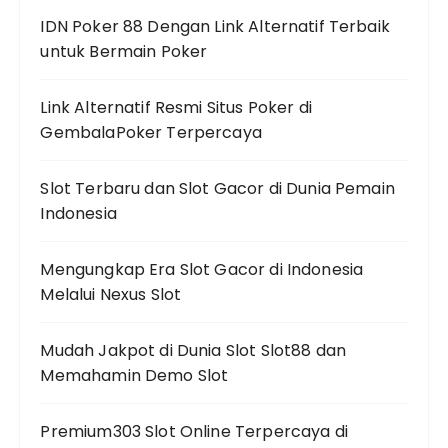
IDN Poker 88 Dengan Link Alternatif Terbaik
untuk Bermain Poker
Link Alternatif Resmi Situs Poker di
GembalaPoker Terpercaya
Slot Terbaru dan Slot Gacor di Dunia Pemain
Indonesia
Mengungkap Era Slot Gacor di Indonesia
Melalui Nexus Slot
Mudah Jakpot di Dunia Slot Slot88 dan
Memahamin Demo Slot
Premium303 Slot Online Terpercaya di