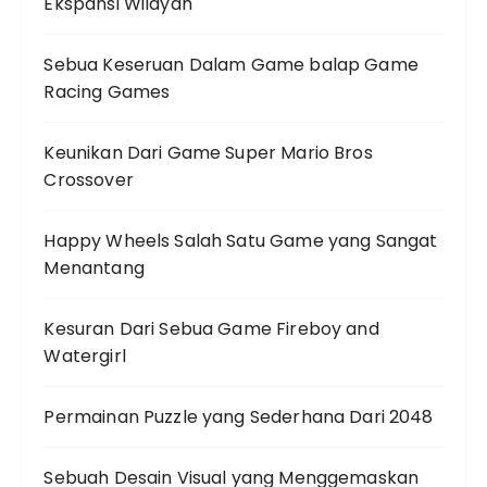
Ekspansi Wilayah
Sebua Keseruan Dalam Game balap Game
Racing Games
Keunikan Dari Game Super Mario Bros
Crossover
Happy Wheels Salah Satu Game yang Sangat
Menantang
Kesuran Dari Sebua Game Fireboy and
Watergirl
Permainan Puzzle yang Sederhana Dari 2048
Sebuah Desain Visual yang Menggemaskan