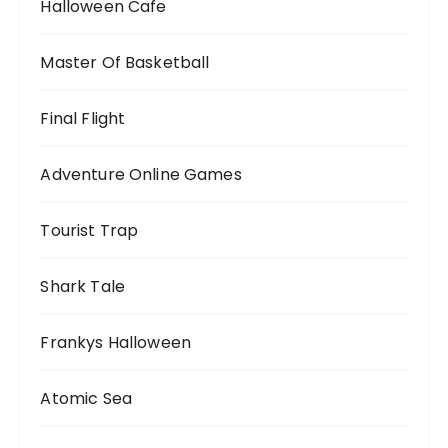
Halloween Cafe
Master Of Basketball
Final Flight
Adventure Online Games
Tourist Trap
Shark Tale
Frankys Halloween
Atomic Sea