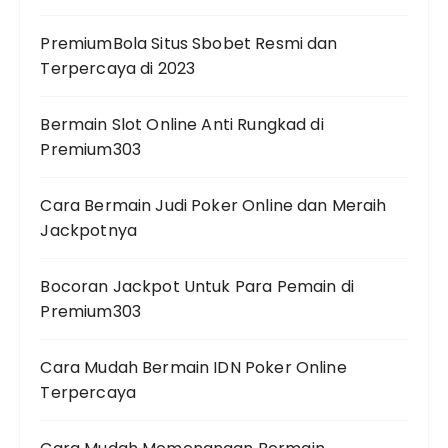
PremiumBola Situs Sbobet Resmi dan
Terpercaya di 2023
Bermain Slot Online Anti Rungkad di
Premium303
Cara Bermain Judi Poker Online dan Meraih
Jackpotnya
Bocoran Jackpot Untuk Para Pemain di
Premium303
Cara Mudah Bermain IDN Poker Online
Terpercaya