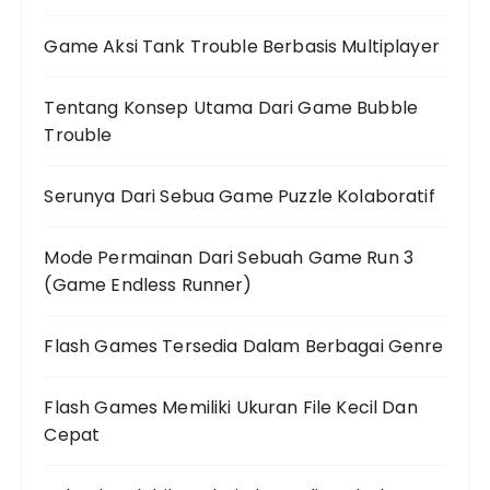
Game Aksi Tank Trouble Berbasis Multiplayer
Tentang Konsep Utama Dari Game Bubble
Trouble
Serunya Dari Sebua Game Puzzle Kolaboratif
Mode Permainan Dari Sebuah Game Run 3
(Game Endless Runner)
Flash Games Tersedia Dalam Berbagai Genre
Flash Games Memiliki Ukuran File Kecil Dan
Cepat