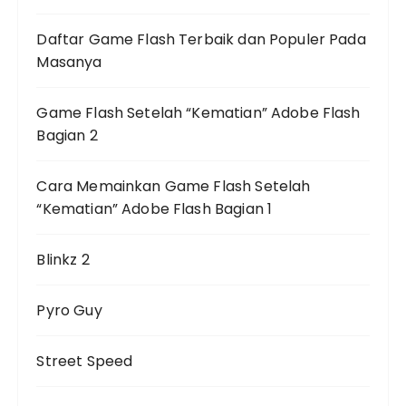
Daftar Game Flash Terbaik dan Populer Pada
Masanya
Game Flash Setelah “Kematian” Adobe Flash
Bagian 2
Cara Memainkan Game Flash Setelah
“Kematian” Adobe Flash Bagian 1
Blinkz 2
Pyro Guy
Street Speed