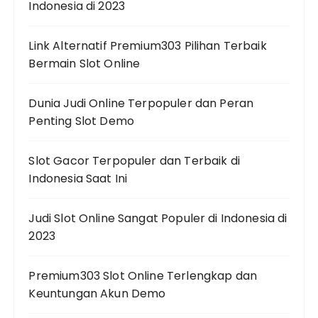
Indonesia di 2023
Link Alternatif Premium303 Pilihan Terbaik
Bermain Slot Online
Dunia Judi Online Terpopuler dan Peran
Penting Slot Demo
Slot Gacor Terpopuler dan Terbaik di
Indonesia Saat Ini
Judi Slot Online Sangat Populer di Indonesia di
2023
Premium303 Slot Online Terlengkap dan
Keuntungan Akun Demo