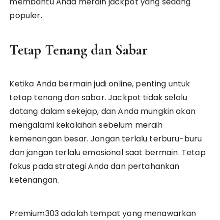
membantu Anda meraih jackpot yang sedang
populer.
Tetap Tenang dan Sabar
Ketika Anda bermain judi online, penting untuk
tetap tenang dan sabar. Jackpot tidak selalu
datang dalam sekejap, dan Anda mungkin akan
mengalami kekalahan sebelum meraih
kemenangan besar. Jangan terlalu terburu-buru
dan jangan terlalu emosional saat bermain. Tetap
fokus pada strategi Anda dan pertahankan
ketenangan.
Premium303 adalah tempat yang menawarkan