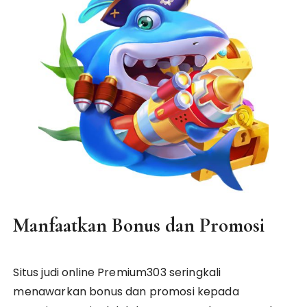
Manfaatkan Bonus dan Promosi
Situs judi online Premium303 seringkali
menawarkan bonus dan promosi kepada