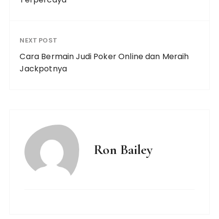
NEXT POST
Cara Bermain Judi Poker Online dan Meraih
Jackpotnya
Ron Bailey