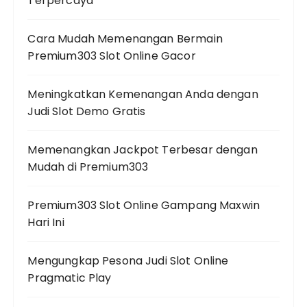
Terpercaya
Cara Mudah Memenangan Bermain
Premium303 Slot Online Gacor
Meningkatkan Kemenangan Anda dengan
Judi Slot Demo Gratis
Memenangkan Jackpot Terbesar dengan
Mudah di Premium303
Premium303 Slot Online Gampang Maxwin
Hari Ini
Mengungkap Pesona Judi Slot Online
Pragmatic Play