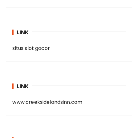
LINK
situs slot gacor
LINK
www.creeksidelandsinn.com