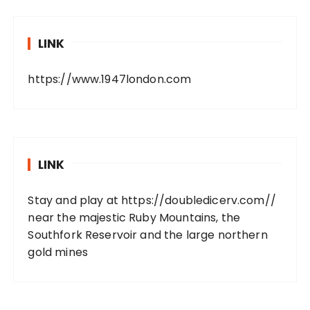
LINK
https://www.1947london.com
LINK
Stay and play at
https://doubledicerv.com//
near the majestic Ruby Mountains, the
Southfork Reservoir and the large northern
gold mines