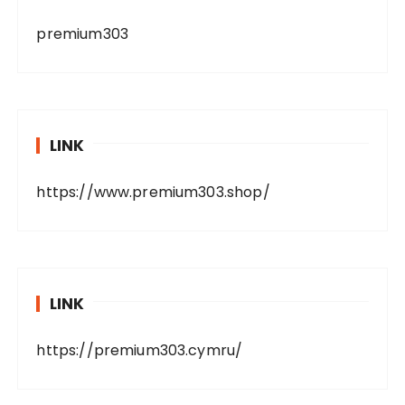
premium303
LINK
https://www.premium303.shop/
LINK
https://premium303.cymru/