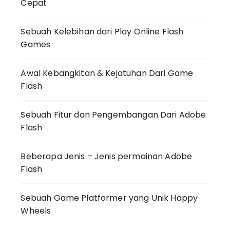
Cepat
Sebuah Kelebihan dari Play Online Flash
Games
Awal Kebangkitan & Kejatuhan Dari Game
Flash
Sebuah Fitur dan Pengembangan Dari Adobe
Flash
Beberapa Jenis – Jenis permainan Adobe
Flash
Sebuah Game Platformer yang Unik Happy
Wheels