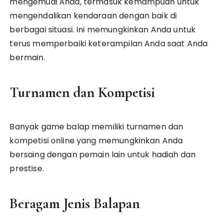
mengemudi Anda, termasuk kemampuan untuk
mengendalikan kendaraan dengan baik di
berbagai situasi. Ini memungkinkan Anda untuk
terus memperbaiki keterampilan Anda saat Anda
bermain.
Turnamen dan Kompetisi
Banyak game balap memiliki turnamen dan
kompetisi online yang memungkinkan Anda
bersaing dengan pemain lain untuk hadiah dan
prestise.
Beragam Jenis Balapan