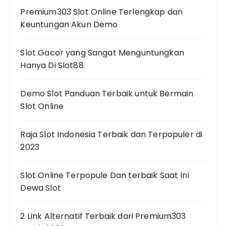
Premium303 Slot Online Terlengkap dan
Keuntungan Akun Demo
Slot Gacor yang Sangat Menguntungkan
Hanya Di Slot88
Demo Slot Panduan Terbaik untuk Bermain
Slot Online
Raja Slot Indonesia Terbaik dan Terpopuler di
2023
Slot Online Terpopule Dan terbaik Saat Ini
Dewa Slot
2 Link Alternatif Terbaik dari Premium303