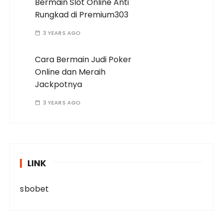
Bermain Slot Online Anti
Rungkad di Premium303
3 YEARS AGO
Cara Bermain Judi Poker
Online dan Meraih
Jackpotnya
3 YEARS AGO
LINK
sbobet