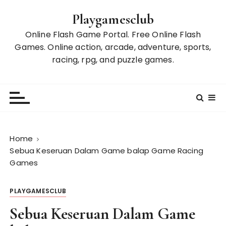
S
Playgamesclub
k
i
Online Flash Game Portal. Free Online Flash
p
Games. Online action, arcade, adventure, sports,
t
racing, rpg, and puzzle games.
o
c
o
n
t
e
Home
n
Sebua Keseruan Dalam Game balap Game Racing
t
Games
PLAYGAMESCLUB
Sebua Keseruan Dalam Game