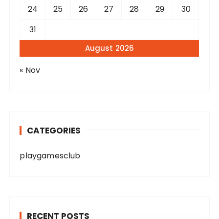
24
25
26
27
28
29
30
31
August 2026
« Nov
CATEGORIES
playgamesclub
RECENT POSTS