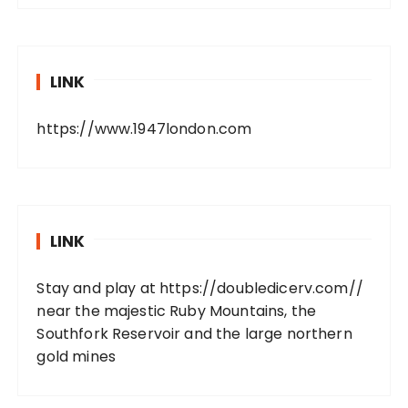
LINK
https://www.1947london.com
LINK
Stay and play at
https://doubledicerv.com//
near the majestic Ruby Mountains, the
Southfork Reservoir and the large northern
gold mines