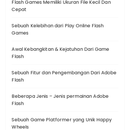
Flash Games Memiliki Ukuran File Kecil Dan
Cepat
Sebuah Kelebihan dari Play Online Flash
Games
Awal Kebangkitan & Kejatuhan Dari Game
Flash
Sebuah Fitur dan Pengembangan Dari Adobe
Flash
Beberapa Jenis – Jenis permainan Adobe
Flash
Sebuah Game Platformer yang Unik Happy
Wheels