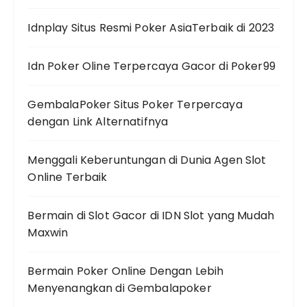
Idnplay Situs Resmi Poker AsiaTerbaik di 2023
Idn Poker Oline Terpercaya Gacor di Poker99
GembalaPoker Situs Poker Terpercaya
dengan Link Alternatifnya
Menggali Keberuntungan di Dunia Agen Slot
Online Terbaik
Bermain di Slot Gacor di IDN Slot yang Mudah
Maxwin
Bermain Poker Online Dengan Lebih
Menyenangkan di Gembalapoker