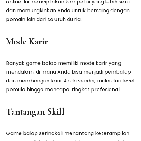
online. Ini menciptakan kompetisi yang lebih seru
dan memungkinkan Anda untuk bersaing dengan
pemain lain dari seluruh dunia.
Mode Karir
Banyak game balap memiliki mode karir yang
mendalam, di mana Anda bisa menjadi pembalap
dan membangun karir Anda sendiri, mulai dari level
pemula hingga mencapai tingkat profesional.
Tantangan Skill
Game balap seringkali menantang keterampilan