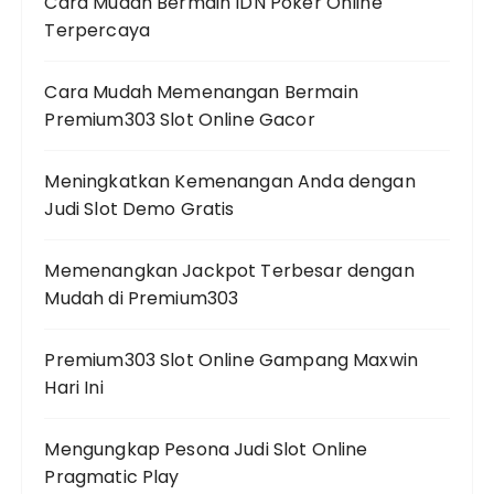
Cara Mudah Bermain IDN Poker Online
Terpercaya
Cara Mudah Memenangan Bermain
Premium303 Slot Online Gacor
Meningkatkan Kemenangan Anda dengan
Judi Slot Demo Gratis
Memenangkan Jackpot Terbesar dengan
Mudah di Premium303
Premium303 Slot Online Gampang Maxwin
Hari Ini
Mengungkap Pesona Judi Slot Online
Pragmatic Play