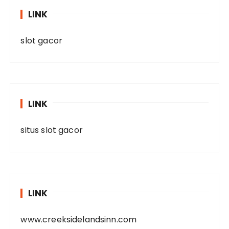
LINK
slot gacor
LINK
situs slot gacor
LINK
www.creeksidelandsinn.com