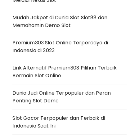
Melalui Nexus Slot
Mudah Jakpot di Dunia Slot Slot88 dan
Memahamin Demo Slot
Premium303 Slot Online Terpercaya di
Indonesia di 2023
Link Alternatif Premium303 Pilihan Terbaik
Bermain Slot Online
Dunia Judi Online Terpopuler dan Peran
Penting Slot Demo
Slot Gacor Terpopuler dan Terbaik di
Indonesia Saat Ini