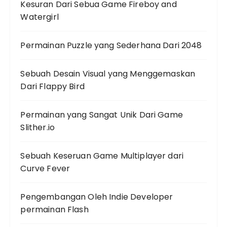
Kesuran Dari Sebua Game Fireboy and
Watergirl
Permainan Puzzle yang Sederhana Dari 2048
Sebuah Desain Visual yang Menggemaskan
Dari Flappy Bird
Permainan yang Sangat Unik Dari Game
Slither.io
Sebuah Keseruan Game Multiplayer dari
Curve Fever
Pengembangan Oleh Indie Developer
permainan Flash