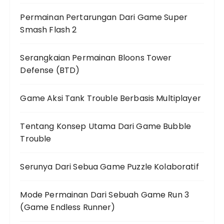
Permainan Pertarungan Dari Game Super
Smash Flash 2
Serangkaian Permainan Bloons Tower
Defense (BTD)
Game Aksi Tank Trouble Berbasis Multiplayer
Tentang Konsep Utama Dari Game Bubble
Trouble
Serunya Dari Sebua Game Puzzle Kolaboratif
Mode Permainan Dari Sebuah Game Run 3
(Game Endless Runner)