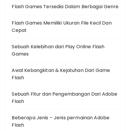
Flash Games Tersedia Dalam Berbagai Genre
Flash Games Memiliki Ukuran File Kecil Dan
Cepat
Sebuah Kelebihan dari Play Online Flash
Games
Awal Kebangkitan & Kejatuhan Dari Game
Flash
Sebuah Fitur dan Pengembangan Dari Adobe
Flash
Beberapa Jenis – Jenis permainan Adobe
Flash