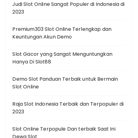
Judi Slot Online Sangat Populer di Indonesia di
2023
Premium303 Slot Online Terlengkap dan
Keuntungan Akun Demo
Slot Gacor yang Sangat Menguntungkan
Hanya Di Slot88
Demo Slot Panduan Terbaik untuk Bermain
Slot Online
Raja Slot Indonesia Terbaik dan Terpopuler di
2023
Slot Online Terpopule Dan terbaik Saat Ini
Dewa Slot