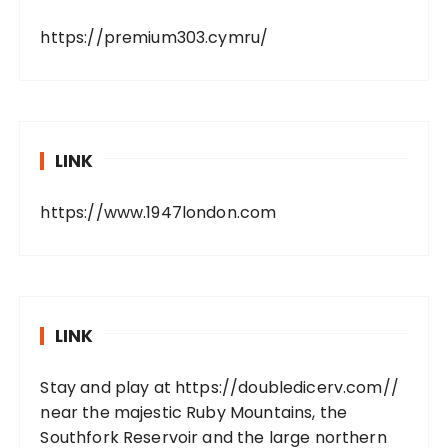
https://premium303.cymru/
LINK
https://www.1947london.com
LINK
Stay and play at
https://doubledicerv.com//
near the majestic Ruby Mountains, the
Southfork Reservoir and the large northern