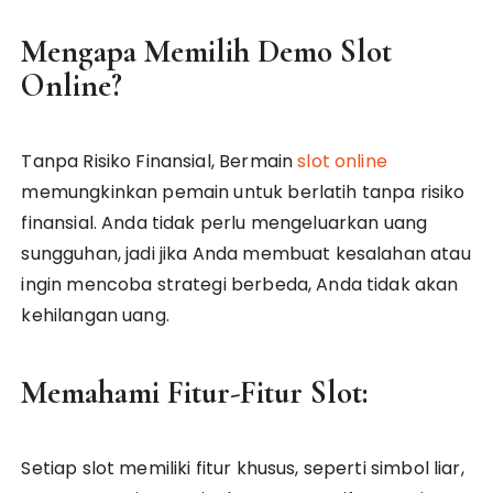
Mengapa Memilih Demo Slot
Online?
Tanpa Risiko Finansial, Bermain
slot online
memungkinkan pemain untuk berlatih tanpa risiko
finansial. Anda tidak perlu mengeluarkan uang
sungguhan, jadi jika Anda membuat kesalahan atau
ingin mencoba strategi berbeda, Anda tidak akan
kehilangan uang.
Memahami Fitur-Fitur Slot:
Setiap slot memiliki fitur khusus, seperti simbol liar,