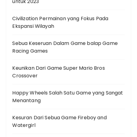
untuk 2023
Civilization Permainan yang Fokus Pada
Ekspansi Wilayah
Sebua Keseruan Dalam Game balap Game
Racing Games
Keunikan Dari Game Super Mario Bros
Crossover
Happy Wheels Salah Satu Game yang Sangat
Menantang
Kesuran Dari Sebua Game Fireboy and
Watergirl