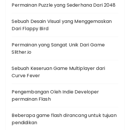
Permainan Puzzle yang Sederhana Dari 2048
Sebuah Desain Visual yang Menggemaskan
Dari Flappy Bird
Permainan yang Sangat Unik Dari Game
Slither.io
Sebuah Keseruan Game Multiplayer dari
Curve Fever
Pengembangan Oleh Indie Developer
permainan Flash
Beberapa game flash dirancang untuk tujuan
pendidikan