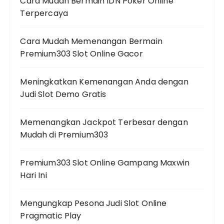
Cara Mudah Bermain IDN Poker Online
Terpercaya
Cara Mudah Memenangan Bermain
Premium303 Slot Online Gacor
Meningkatkan Kemenangan Anda dengan
Judi Slot Demo Gratis
Memenangkan Jackpot Terbesar dengan
Mudah di Premium303
Premium303 Slot Online Gampang Maxwin
Hari Ini
Mengungkap Pesona Judi Slot Online
Pragmatic Play