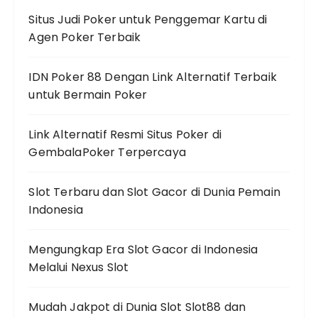
Situs Judi Poker untuk Penggemar Kartu di
Agen Poker Terbaik
IDN Poker 88 Dengan Link Alternatif Terbaik
untuk Bermain Poker
Link Alternatif Resmi Situs Poker di
GembalaPoker Terpercaya
Slot Terbaru dan Slot Gacor di Dunia Pemain
Indonesia
Mengungkap Era Slot Gacor di Indonesia
Melalui Nexus Slot
Mudah Jakpot di Dunia Slot Slot88 dan