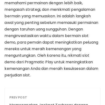
memahami permainan dengan lebih baik,
mengasah strategi, dan menikmati pengalaman
bermain yang memuaskan. Ini adalah langkah
awal yang penting sebelum memasuki permainan
dengan taruhan uang sungguhan. Dengan
menginvestasikan waktu dalam bermain slot
demo, para pemain dapat meningkatkan peluang
mereka untuk meraih kemenangan yang
menguntungkan. Oleh karena itu, nikmati slot
demo dari Pragmatic Play untuk meningkatkan
kemenangan Anda dan meraih kesuksesan dalam
perjudian slot.
PREV POST