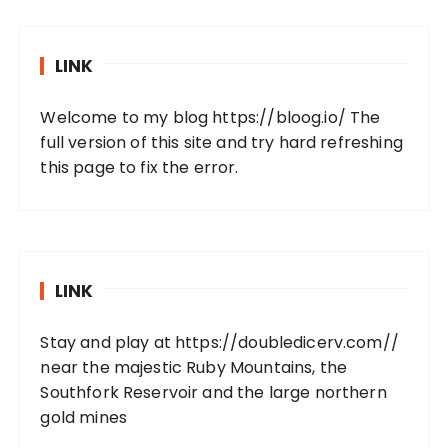
LINK
Welcome to my blog
https://bloog.io/
The
full version of this site and try hard refreshing
this page to fix the error.
LINK
Stay and play at
https://doubledicerv.com//
near the majestic Ruby Mountains, the
Southfork Reservoir and the large northern
gold mines