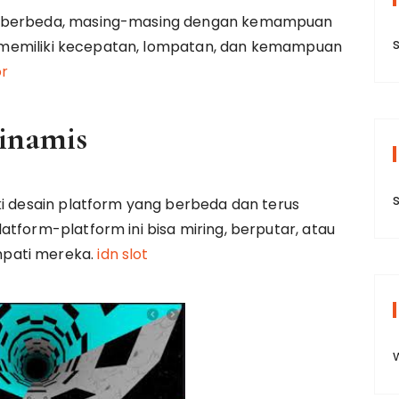
g berbeda, masing-masing dengan kemampuan
ali memiliki kecepatan, lompatan, dan kemampuan
or
inamis
ki desain platform yang berbeda dan terus
tform-platform ini bisa miring, berputar, atau
pati mereka.
idn slot