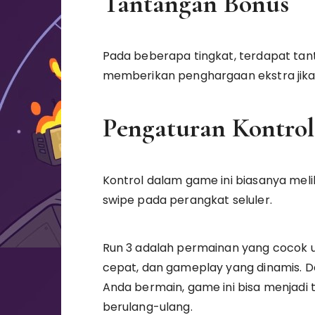
Tantangan Bonus
Pada beberapa tingkat, terdapat tan
memberikan penghargaan ekstra jika b
Pengaturan Kontrol
Kontrol dalam game ini biasanya me
swipe pada perangkat seluler.
Run 3 adalah permainan yang cocok u
cepat, dan gameplay yang dinamis. De
Anda bermain, game ini bisa menjadi
berulang-ulang.