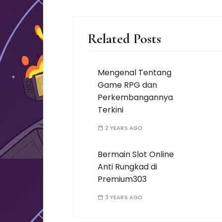
Related Posts
Mengenal Tentang
Game RPG dan
Perkembangannya
Terkini
2 YEARS AGO
Bermain Slot Online
Anti Rungkad di
Premium303
3 YEARS AGO