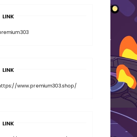
LINK
premium303
LINK
https://www.premium303.shop/
LINK