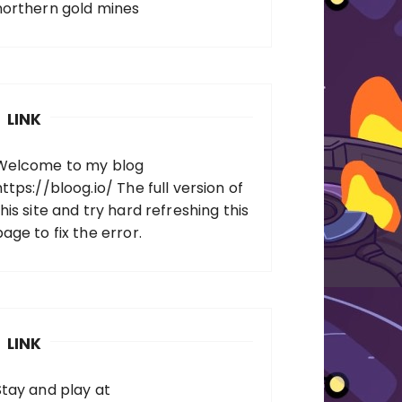
northern gold mines
LINK
Welcome to my blog
https://bloog.io/
The full version of
his site and try hard refreshing this
page to fix the error.
LINK
Stay and play at