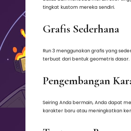
tingkat kustom mereka sendiri.
Grafis Sederhana
Run 3 menggunakan grafis yang seder
terbuat dari bentuk geometris dasar.
Pengembangan Kar
Seiring Anda bermain, Anda dapat m
karakter baru atau meningkatkan k