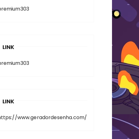
premium303
LINK
premium303
LINK
https://www.geradordesenha.com/