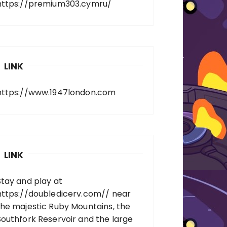
https://premium303.cymru/
LINK
https://www.1947london.com
LINK
Stay and play at
https://doubledicerv.com//
near
the majestic Ruby Mountains, the
Southfork Reservoir and the large