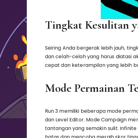
Tingkat Kesulitan 
Seiring Anda bergerak lebih jauh, ti
dan celah-celah yang harus diatasi a
cepat dan keterampilan yang lebih b
Mode Permainan Te
Run 3 memiliki beberapa mode perma
dan Level Editor. Mode Campaign me
tantangan yang semakin sulit. Infin
batas dan mencoba meraih skor ting