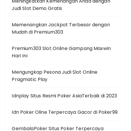
Meningkatkan Kemenangan Anda dengan
Judi Slot Demo Gratis
Memenangkan Jackpot Terbesar dengan
Mudah di Premium303
Premium303 Slot Online Gampang Maxwin
Hari Ini
Mengungkap Pesona Judi Slot Online
Pragmatic Play
Idnplay Situs Resmi Poker AsiaTerbaik di 2023
Idn Poker Oline Terpercaya Gacor di Poker99
GembalaPoker Situs Poker Terpercaya