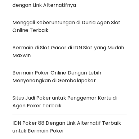
dengan Link Alternatifnya
Menggali Keberuntungan di Dunia Agen Slot
Online Terbaik
Bermain di Slot Gacor di IDN Slot yang Mudah
Maxwin
Bermain Poker Online Dengan Lebih
Menyenangkan di Gembalapoker
Situs Judi Poker untuk Penggemar Kartu di
Agen Poker Terbaik
IDN Poker 88 Dengan Link Alternatif Terbaik
untuk Bermain Poker