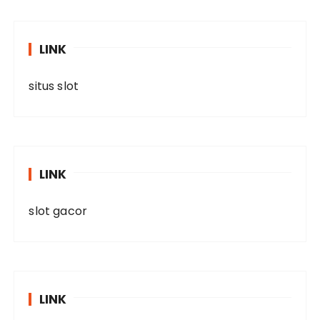
LINK
situs slot
LINK
slot gacor
LINK