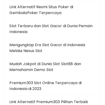
Link Alternatif Resmi Situs Poker di
GembalaPoker Terpercaya
Slot Terbaru dan Slot Gacor di Dunia Pemain
Indonesia
Mengungkap Era Slot Gacor di Indonesia
Melalui Nexus Slot
Mudah Jakpot di Dunia Slot Slot88 dan
Memahamin Demo Slot
Premium303 Slot Online Terpercaya di
Indonesia di 2023
Link Alternatif Premium303 Pilihan Terbaik