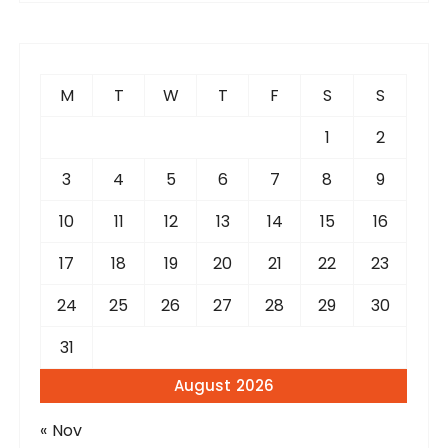
r
c
h
f
M
T
W
T
F
S
S
o
r
1
2
:
3
4
5
6
7
8
9
10
11
12
13
14
15
16
17
18
19
20
21
22
23
24
25
26
27
28
29
30
31
August 2026
« Nov