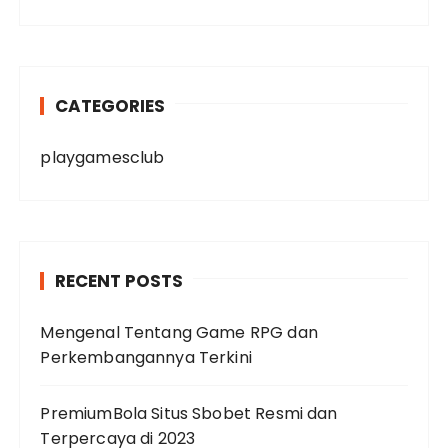
CATEGORIES
playgamesclub
RECENT POSTS
Mengenal Tentang Game RPG dan
Perkembangannya Terkini
PremiumBola Situs Sbobet Resmi dan
Terpercaya di 2023