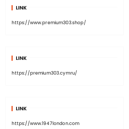
LINK
https://www.premium303.shop/
LINK
https://premium303.cymru/
LINK
https://www.1947london.com