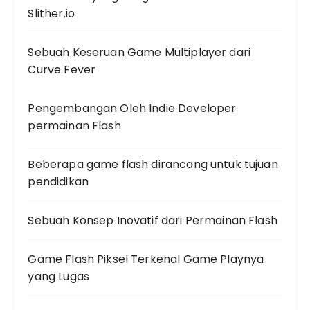
Slither.io
Sebuah Keseruan Game Multiplayer dari
Curve Fever
Pengembangan Oleh Indie Developer
permainan Flash
Beberapa game flash dirancang untuk tujuan
pendidikan
Sebuah Konsep Inovatif dari Permainan Flash
Game Flash Piksel Terkenal Game Playnya
yang Lugas