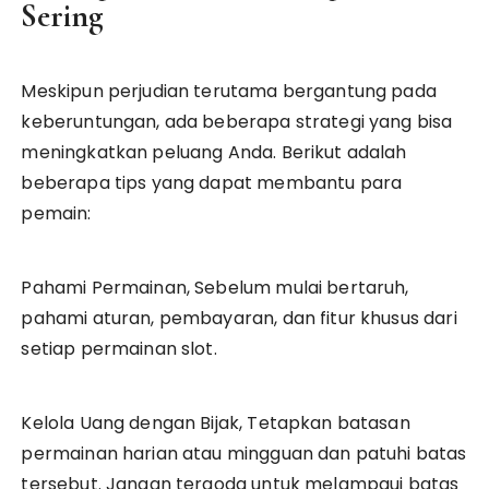
Sering
Meskipun perjudian terutama bergantung pada
keberuntungan, ada beberapa strategi yang bisa
meningkatkan peluang Anda. Berikut adalah
beberapa tips yang dapat membantu para
pemain:
Pahami Permainan, Sebelum mulai bertaruh,
pahami aturan, pembayaran, dan fitur khusus dari
setiap permainan slot.
Kelola Uang dengan Bijak, Tetapkan batasan
permainan harian atau mingguan dan patuhi batas
tersebut. Jangan tergoda untuk melampaui batas