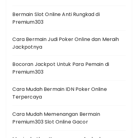
Bermain Slot Online Anti Rungkad di
Premium303
Cara Bermain Judi Poker Online dan Meraih
Jackpotnya
Bocoran Jackpot Untuk Para Pemain di
Premium303
Cara Mudah Bermain IDN Poker Online
Terpercaya
Cara Mudah Memenangan Bermain
Premium303 Slot Online Gacor