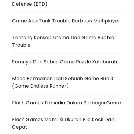
Defense (BTD)
Game Aksi Tank Trouble Berbasis Multiplayer
Tentang Konsep Utama Dari Game Bubble
Trouble
Serunya Dari Sebua Game Puzzle Kolaboratif
Mode Permainan Dari Sebuah Game Run 3
(Game Endless Runner)
Flash Games Tersedia Dalam Berbagai Genre
Flash Games Memiliki Ukuran File Kecil Dan
Cepat