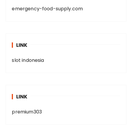
emergency-food-supply.com
LINK
slot indonesia
LINK
premium303