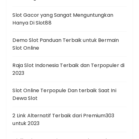
Slot Gacor yang Sangat Menguntungkan
Hanya Di Slot88
Demo Slot Panduan Terbaik untuk Bermain
Slot Online
Raja Slot Indonesia Terbaik dan Terpopuler di
2023
Slot Online Terpopule Dan terbaik Saat Ini
Dewa Slot
2 Link Alternatif Terbaik dari Premium303
untuk 2023