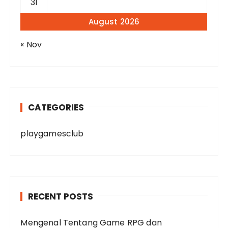
31
August 2026
« Nov
CATEGORIES
playgamesclub
RECENT POSTS
Mengenal Tentang Game RPG dan