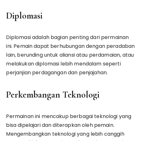
Diplomasi
Diplomasi adalah bagian penting dari permainan
ini. Pemain dapat berhubungan dengan peradaban
lain, berunding untuk aliansi atau perdamaian, atau
melakukan diplomasi lebih mendalam seperti
perjanjian perdagangan dan penjajahan.
Perkembangan Teknologi
Permainan ini mencakup berbagai teknologi yang
bisa dipelajari dan diterapkan oleh pemain.
Mengembangkan teknologi yang lebih canggih