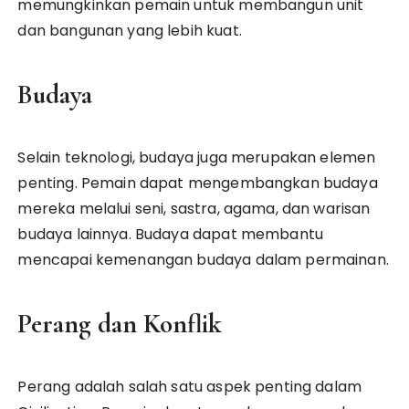
memungkinkan pemain untuk membangun unit
dan bangunan yang lebih kuat.
Budaya
Selain teknologi, budaya juga merupakan elemen
penting. Pemain dapat mengembangkan budaya
mereka melalui seni, sastra, agama, dan warisan
budaya lainnya. Budaya dapat membantu
mencapai kemenangan budaya dalam permainan.
Perang dan Konflik
Perang adalah salah satu aspek penting dalam