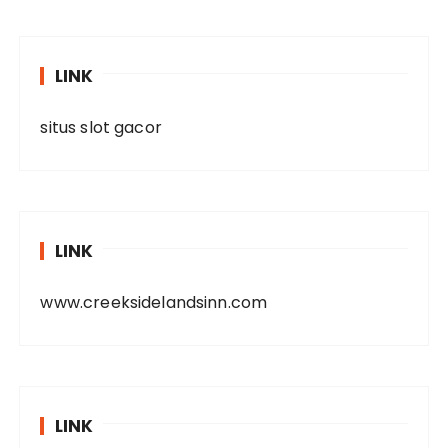
LINK
situs slot gacor
LINK
www.creeksidelandsinn.com
LINK