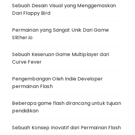
Sebuah Desain Visual yang Menggemaskan
Dari Flappy Bird
Permainan yang Sangat Unik Dari Game
Slither.io
Sebuah Keseruan Game Multiplayer dari
Curve Fever
Pengembangan Oleh Indie Developer
permainan Flash
Beberapa game flash dirancang untuk tujuan
pendidikan
Sebuah Konsep Inovatif dari Permainan Flash