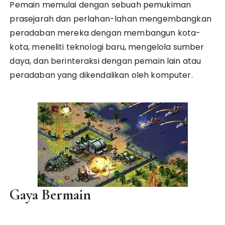
Pemain memulai dengan sebuah pemukiman
prasejarah dan perlahan-lahan mengembangkan
peradaban mereka dengan membangun kota-
kota, meneliti teknologi baru, mengelola sumber
daya, dan berinteraksi dengan pemain lain atau
peradaban yang dikendalikan oleh komputer.
Gaya Bermain