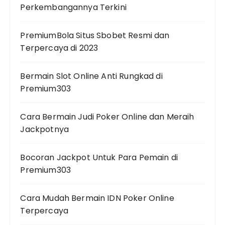
Perkembangannya Terkini
PremiumBola Situs Sbobet Resmi dan
Terpercaya di 2023
Bermain Slot Online Anti Rungkad di
Premium303
Cara Bermain Judi Poker Online dan Meraih
Jackpotnya
Bocoran Jackpot Untuk Para Pemain di
Premium303
Cara Mudah Bermain IDN Poker Online
Terpercaya