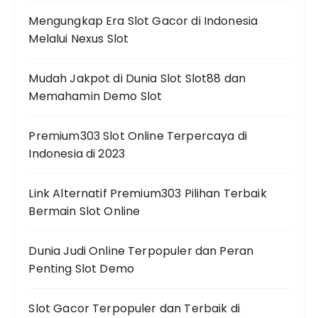
Mengungkap Era Slot Gacor di Indonesia
Melalui Nexus Slot
Mudah Jakpot di Dunia Slot Slot88 dan
Memahamin Demo Slot
Premium303 Slot Online Terpercaya di
Indonesia di 2023
Link Alternatif Premium303 Pilihan Terbaik
Bermain Slot Online
Dunia Judi Online Terpopuler dan Peran
Penting Slot Demo
Slot Gacor Terpopuler dan Terbaik di