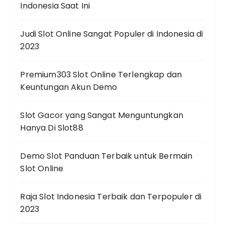
Indonesia Saat Ini
Judi Slot Online Sangat Populer di Indonesia di
2023
Premium303 Slot Online Terlengkap dan
Keuntungan Akun Demo
Slot Gacor yang Sangat Menguntungkan
Hanya Di Slot88
Demo Slot Panduan Terbaik untuk Bermain
Slot Online
Raja Slot Indonesia Terbaik dan Terpopuler di
2023