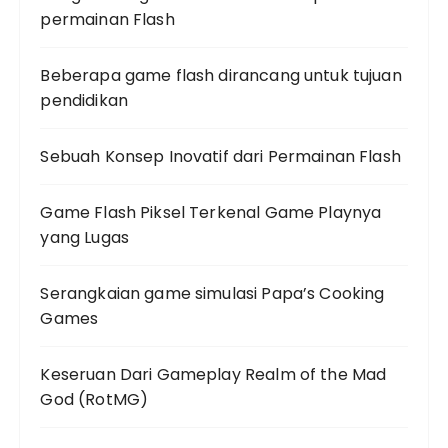
permainan Flash
Beberapa game flash dirancang untuk tujuan
pendidikan
Sebuah Konsep Inovatif dari Permainan Flash
Game Flash Piksel Terkenal Game Playnya
yang Lugas
Serangkaian game simulasi Papa’s Cooking
Games
Keseruan Dari Gameplay Realm of the Mad
God (RotMG)