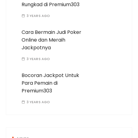
Rungkad di Premium303
3 YEARS AGO
Cara Bermain Judi Poker
Online dan Meraih
Jackpotnya
3 YEARS AGO
Bocoran Jackpot Untuk
Para Pemain di
Premium303
3 YEARS AGO