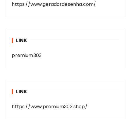
https://www.geradordesenha.com/
LINK
premium303
LINK
https://www.premium303.shop/