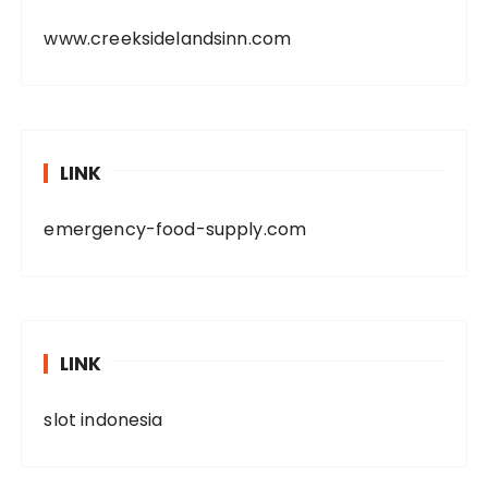
www.creeksidelandsinn.com
LINK
emergency-food-supply.com
LINK
slot indonesia