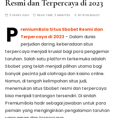
Resmi dan Terpercaya di 2023
3 YEARS AGO
READ TIME:
2 MINUTES
BY
RON BAILEY
P
remiumBola Situs Sbobet Resmi dan
Terpercaya di 2023
– Dalam dunia
perjudian daring, keberadaan situs
terpercaya menjadi krusial bagi para penggemar
taruhan. Salah satu platform terkemuka adalah
Sbobet yang telah menjadi pilihan utama bagi
banyak pecinta judi olahraga dan kasino online.
Namun, di tengah kelimpahan situs judi,
menemukan situs Sbobet resmi dan terpercaya
bisa menjadi tantangan tersendiri. Di sinilah
PremiumBola hadir sebagai jawaban untuk para
pemain yang menginginkan pengalaman taruhan
yang aman dan terpercaya.