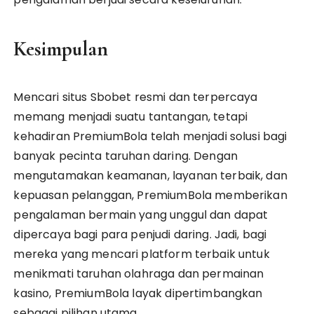
Kesimpulan
Mencari situs Sbobet resmi dan terpercaya
memang menjadi suatu tantangan, tetapi
kehadiran PremiumBola telah menjadi solusi bagi
banyak pecinta taruhan daring. Dengan
mengutamakan keamanan, layanan terbaik, dan
kepuasan pelanggan, PremiumBola memberikan
pengalaman bermain yang unggul dan dapat
dipercaya bagi para penjudi daring. Jadi, bagi
mereka yang mencari platform terbaik untuk
menikmati taruhan olahraga dan permainan
kasino, PremiumBola layak dipertimbangkan
sebagai pilihan utama.