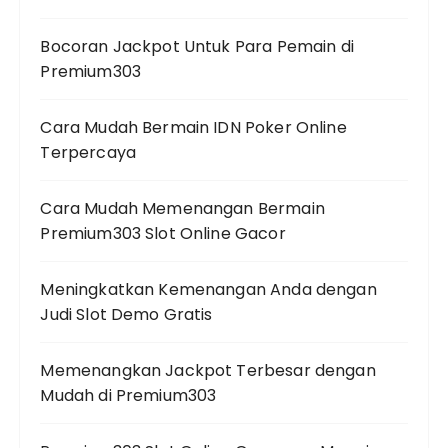
Bocoran Jackpot Untuk Para Pemain di
Premium303
Cara Mudah Bermain IDN Poker Online
Terpercaya
Cara Mudah Memenangan Bermain
Premium303 Slot Online Gacor
Meningkatkan Kemenangan Anda dengan
Judi Slot Demo Gratis
Memenangkan Jackpot Terbesar dengan
Mudah di Premium303