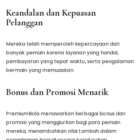
Keandalan dan Kepuasan
Pelanggan
Mereka telah memperoleh kepercayaan dari
banyak pemain karena layanan yang handal,
pembayaran yang tepat waktu, serta pengalaman
bermain yang memuaskan.
Bonus dan Promosi Menarik
PremiumBola menawarkan berbagai bonus dan
promosi yang menggiurkan bagi para pemain
mereka, menambahkan nilai tambah dalam
pengalaman berjudi secara keseluruhan.