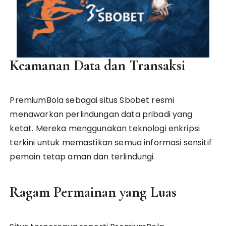
Keamanan Data dan Transaksi
PremiumBola sebagai situs Sbobet resmi
menawarkan perlindungan data pribadi yang
ketat. Mereka menggunakan teknologi enkripsi
terkini untuk memastikan semua informasi sensitif
pemain tetap aman dan terlindungi.
Ragam Permainan yang Luas