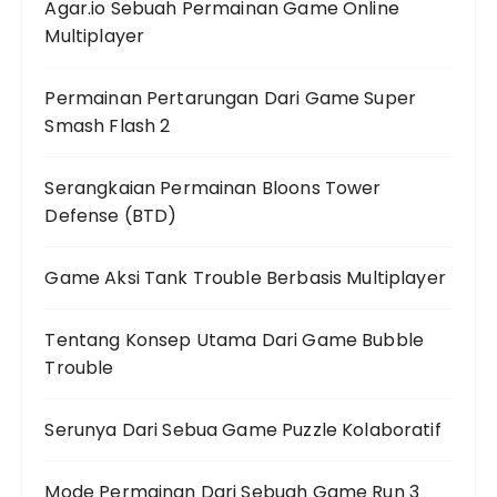
Agar.io Sebuah Permainan Game Online
Multiplayer
Permainan Pertarungan Dari Game Super
Smash Flash 2
Serangkaian Permainan Bloons Tower
Defense (BTD)
Game Aksi Tank Trouble Berbasis Multiplayer
Tentang Konsep Utama Dari Game Bubble
Trouble
Serunya Dari Sebua Game Puzzle Kolaboratif
Mode Permainan Dari Sebuah Game Run 3