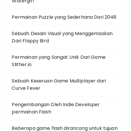
Watergirl
Permainan Puzzle yang Sederhana Dari 2048
Sebuah Desain Visual yang Menggemaskan
Dari Flappy Bird
Permainan yang Sangat Unik Dari Game
Slither.io
Sebuah Keseruan Game Multiplayer dari
Curve Fever
Pengembangan Oleh Indie Developer
permainan Flash
Beberapa game flash dirancang untuk tujuan