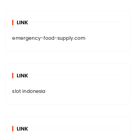
LINK
emergency-food-supply.com
LINK
slot indonesia
LINK