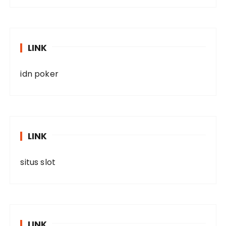
LINK
idn poker
LINK
situs slot
LINK