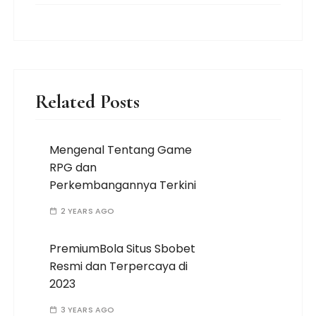
Related Posts
Mengenal Tentang Game
RPG dan
Perkembangannya Terkini
2 YEARS AGO
PremiumBola Situs Sbobet
Resmi dan Terpercaya di
2023
3 YEARS AGO