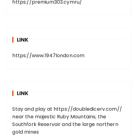
https://premium303.cymru/
LINK
https://www.1947london.com
LINK
Stay and play at
https://doubledicerv.com//
near the majestic Ruby Mountains, the
Southfork Reservoir and the large northern
gold mines