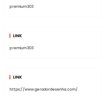
premium303
LINK
premium303
LINK
https://www.geradordesenha.com/