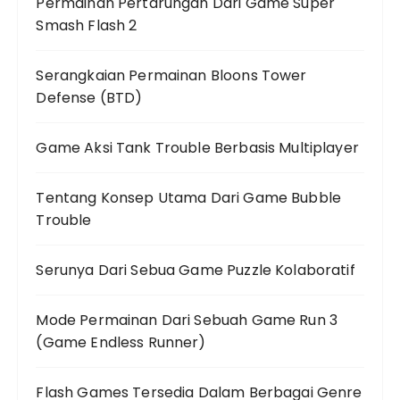
Permainan Pertarungan Dari Game Super
Smash Flash 2
Serangkaian Permainan Bloons Tower
Defense (BTD)
Game Aksi Tank Trouble Berbasis Multiplayer
Tentang Konsep Utama Dari Game Bubble
Trouble
Serunya Dari Sebua Game Puzzle Kolaboratif
Mode Permainan Dari Sebuah Game Run 3
(Game Endless Runner)
Flash Games Tersedia Dalam Berbagai Genre