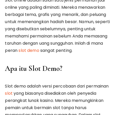
Slot online adalah salah satu jenis permainan judi
online yang paling diminati. Mereka menawarkan
berbagai tema, grafis yang menarik, dan peluang
untuk memenangkan hadiah besar. Namun, seperti
yang disebutkan sebelumnya, penting untuk
memahami permainan sebelum Anda memasang
taruhan dengan uang sungguhan. Inilah di mana
peran
slot demo
sangat penting.
Apa itu Slot Demo?
Slot demo adalah versi percobaan dari permainan
slot
yang biasanya disediakan oleh penyedia
perangkat lunak kasino. Mereka memungkinkan
pemain untuk bermain slot tanpa harus
mempertaruhkan uang sungguhan. Dalam slot