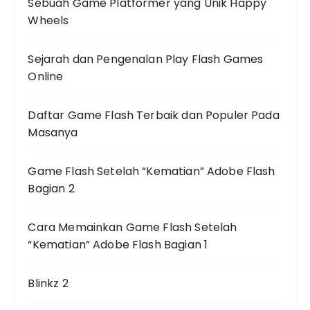
Sebuah Game Platformer yang Unik Happy
Wheels
Sejarah dan Pengenalan Play Flash Games
Online
Daftar Game Flash Terbaik dan Populer Pada
Masanya
Game Flash Setelah “Kematian” Adobe Flash
Bagian 2
Cara Memainkan Game Flash Setelah
“Kematian” Adobe Flash Bagian 1
Blinkz 2