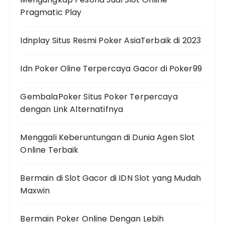
Pragmatic Play
Idnplay Situs Resmi Poker AsiaTerbaik di 2023
Idn Poker Oline Terpercaya Gacor di Poker99
GembalaPoker Situs Poker Terpercaya
dengan Link Alternatifnya
Menggali Keberuntungan di Dunia Agen Slot
Online Terbaik
Bermain di Slot Gacor di IDN Slot yang Mudah
Maxwin
Bermain Poker Online Dengan Lebih