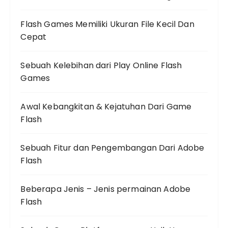
Flash Games Memiliki Ukuran File Kecil Dan
Cepat
Sebuah Kelebihan dari Play Online Flash
Games
Awal Kebangkitan & Kejatuhan Dari Game
Flash
Sebuah Fitur dan Pengembangan Dari Adobe
Flash
Beberapa Jenis – Jenis permainan Adobe
Flash