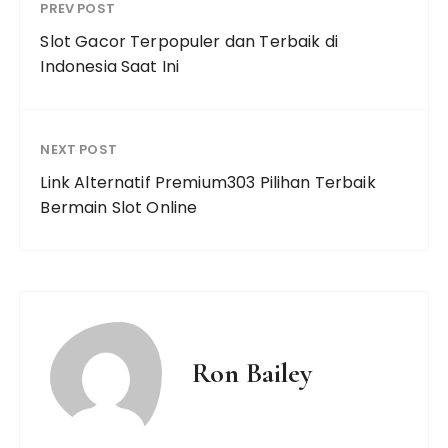
PREV POST
Slot Gacor Terpopuler dan Terbaik di
Indonesia Saat Ini
NEXT POST
Link Alternatif Premium303 Pilihan Terbaik
Bermain Slot Online
Ron Bailey