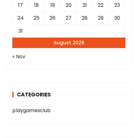
17
18
19
20
21
22
23
24
25
26
27
28
29
30
31
August 2026
« Nov
CATEGORIES
playgamesclub