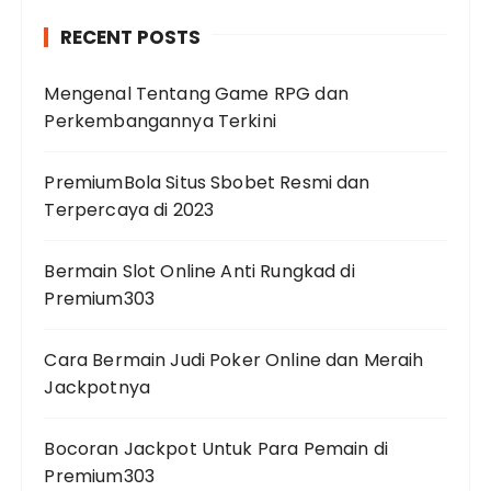
RECENT POSTS
Mengenal Tentang Game RPG dan
Perkembangannya Terkini
PremiumBola Situs Sbobet Resmi dan
Terpercaya di 2023
Bermain Slot Online Anti Rungkad di
Premium303
Cara Bermain Judi Poker Online dan Meraih
Jackpotnya
Bocoran Jackpot Untuk Para Pemain di
Premium303