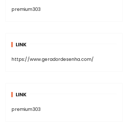
premium303
LINK
https://www.geradordesenha.com/
LINK
premium303