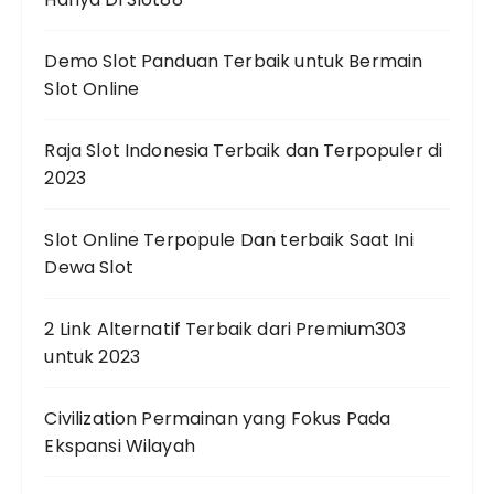
Demo Slot Panduan Terbaik untuk Bermain
Slot Online
Raja Slot Indonesia Terbaik dan Terpopuler di
2023
Slot Online Terpopule Dan terbaik Saat Ini
Dewa Slot
2 Link Alternatif Terbaik dari Premium303
untuk 2023
Civilization Permainan yang Fokus Pada
Ekspansi Wilayah