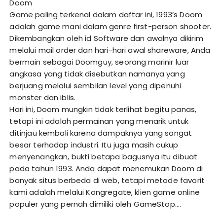
Doom
Game paling terkenal dalam daftar ini, 1993’s Doom
adalah game mani dalam genre first-person shooter.
Dikembangkan oleh id Software dan awalnya dikirim
melalui mail order dan hari-hari awal shareware, Anda
bermain sebagai Doomguy, seorang marinir luar
angkasa yang tidak disebutkan namanya yang
berjuang melalui sembilan level yang dipenuhi
monster dan iblis.
Hari ini, Doom mungkin tidak terlihat begitu panas,
tetapi ini adalah permainan yang menarik untuk
ditinjau kembali karena dampaknya yang sangat
besar terhadap industri. Itu juga masih cukup
menyenangkan, bukti betapa bagusnya itu dibuat
pada tahun 1993. Anda dapat menemukan Doom di
banyak situs berbeda di web, tetapi metode favorit
kami adalah melalui Kongregate, klien game online
populer yang pernah dimiliki oleh GameStop.…