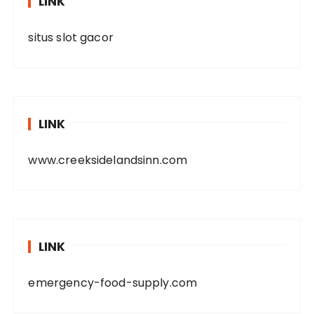
LINK
situs slot gacor
LINK
www.creeksidelandsinn.com
LINK
emergency-food-supply.com