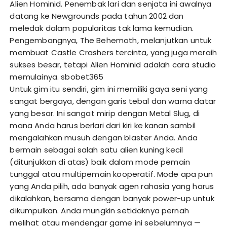
Alien Hominid. Penembak lari dan senjata ini awalnya
datang ke Newgrounds pada tahun 2002 dan
meledak dalam popularitas tak lama kemudian.
Pengembangnya, The Behemoth, melanjutkan untuk
membuat Castle Crashers tercinta, yang juga meraih
sukses besar, tetapi Alien Hominid adalah cara studio
memulainya.
sbobet365
Untuk gim itu sendiri, gim ini memiliki gaya seni yang
sangat bergaya, dengan garis tebal dan warna datar
yang besar. Ini sangat mirip dengan Metal Slug, di
mana Anda harus berlari dari kiri ke kanan sambil
mengalahkan musuh dengan blaster Anda. Anda
bermain sebagai salah satu alien kuning kecil
(ditunjukkan di atas) baik dalam mode pemain
tunggal atau multipemain kooperatif. Mode apa pun
yang Anda pilih, ada banyak agen rahasia yang harus
dikalahkan, bersama dengan banyak power-up untuk
dikumpulkan. Anda mungkin setidaknya pernah
melihat atau mendengar game ini sebelumnya —