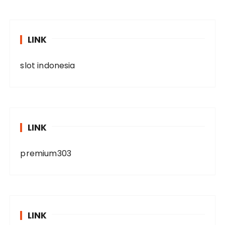
LINK
slot indonesia
LINK
premium303
LINK