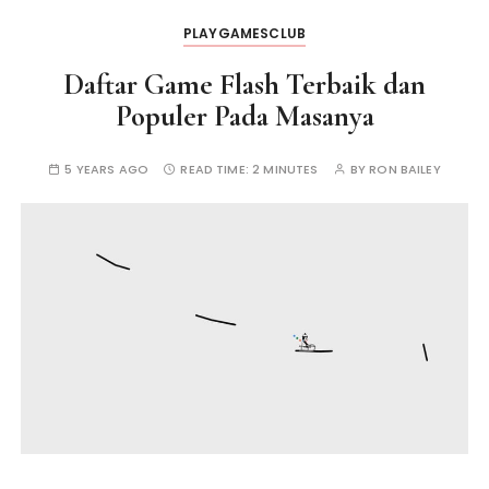
PLAYGAMESCLUB
Daftar Game Flash Terbaik dan
Populer Pada Masanya
5 YEARS AGO
READ TIME:
2 MINUTES
BY
RON BAILEY