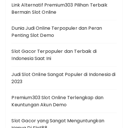
Link Alternatif Premium303 Pilihan Terbaik
Bermain Slot Online
Dunia Judi Online Terpopuler dan Peran
Penting Slot Demo
Slot Gacor Terpopuler dan Terbaik di
Indonesia Saat Ini
Judi Slot Online Sangat Populer di Indonesia di
2023
Premium303 Slot Online Terlengkap dan
Keuntungan Akun Demo
Slot Gacor yang Sangat Menguntungkan
Hanya Di Slot88