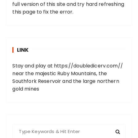
full version of this site and try hard refreshing
this page to fix the error.
LINK
Stay and play at
https://doubledicerv.com//
near the majestic Ruby Mountains, the
Southfork Reservoir and the large northern
gold mines
S
e