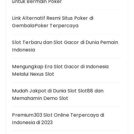
untuk Bermain Poker
Link Alternatif Resmi Situs Poker di
GembalaPoker Terpercaya
Slot Terbaru dan Slot Gacor di Dunia Pemain
Indonesia
Mengungkap Era Slot Gacor di Indonesia
Melalui Nexus Slot
Mudah Jakpot di Dunia Slot Slot88 dan
Memahamin Demo Slot
Premium303 Slot Online Terpercaya di
Indonesia di 2023