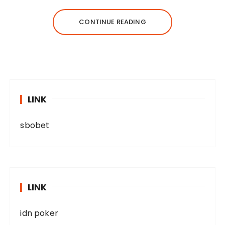
CONTINUE READING
LINK
sbobet
LINK
idn poker