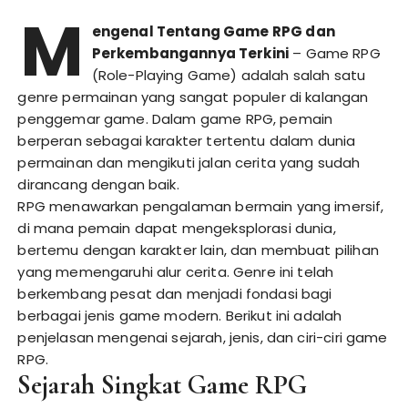
M
engenal Tentang Game RPG dan
Perkembangannya Terkini
– Game RPG
(Role-Playing Game) adalah salah satu
genre permainan yang sangat populer di kalangan
penggemar game. Dalam game RPG, pemain
berperan sebagai karakter tertentu dalam dunia
permainan dan mengikuti jalan cerita yang sudah
dirancang dengan baik.
RPG menawarkan pengalaman bermain yang imersif,
di mana pemain dapat mengeksplorasi dunia,
bertemu dengan karakter lain, dan membuat pilihan
yang memengaruhi alur cerita. Genre ini telah
berkembang pesat dan menjadi fondasi bagi
berbagai jenis game modern. Berikut ini adalah
penjelasan mengenai sejarah, jenis, dan ciri-ciri game
RPG.
Sejarah Singkat Game RPG