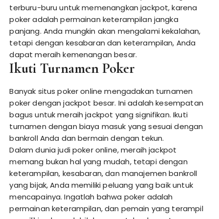
terburu-buru untuk memenangkan jackpot, karena
poker adalah permainan keterampilan jangka
panjang. Anda mungkin akan mengalami kekalahan,
tetapi dengan kesabaran dan keterampilan, Anda
dapat meraih kemenangan besar.
Ikuti Turnamen Poker
Banyak situs poker online mengadakan turnamen
poker dengan jackpot besar. Ini adalah kesempatan
bagus untuk meraih jackpot yang signifikan. Ikuti
turnamen dengan biaya masuk yang sesuai dengan
bankroll Anda dan bermain dengan tekun.
Dalam dunia judi poker online, meraih jackpot
memang bukan hal yang mudah, tetapi dengan
keterampilan, kesabaran, dan manajemen bankroll
yang bijak, Anda memiliki peluang yang baik untuk
mencapainya. Ingatlah bahwa poker adalah
permainan keterampilan, dan pemain yang terampil