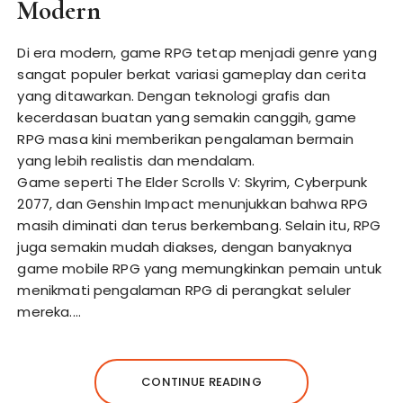
Modern
Di era modern, game RPG tetap menjadi genre yang
sangat populer berkat variasi gameplay dan cerita
yang ditawarkan. Dengan teknologi grafis dan
kecerdasan buatan yang semakin canggih, game
RPG masa kini memberikan pengalaman bermain
yang lebih realistis dan mendalam.
Game seperti The Elder Scrolls V: Skyrim, Cyberpunk
2077, dan Genshin Impact menunjukkan bahwa RPG
masih diminati dan terus berkembang. Selain itu, RPG
juga semakin mudah diakses, dengan banyaknya
game mobile RPG yang memungkinkan pemain untuk
menikmati pengalaman RPG di perangkat seluler
mereka.…
CONTINUE READING