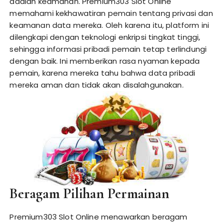
adalah keamanan. Premium303 Slot Online
memahami kekhawatiran pemain tentang privasi dan
keamanan data mereka. Oleh karena itu, platform ini
dilengkapi dengan teknologi enkripsi tingkat tinggi,
sehingga informasi pribadi pemain tetap terlindungi
dengan baik. Ini memberikan rasa nyaman kepada
pemain, karena mereka tahu bahwa data pribadi
mereka aman dan tidak akan disalahgunakan.
Beragam Pilihan Permainan
Premium303 Slot Online menawarkan beragam