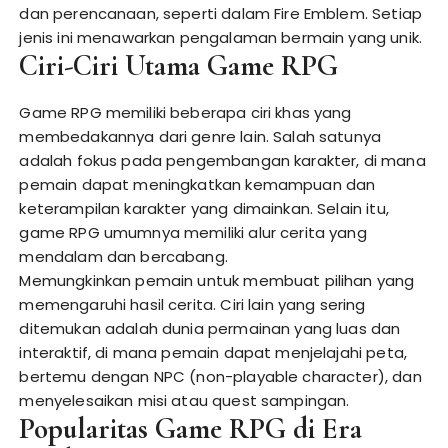
dan perencanaan, seperti dalam Fire Emblem. Setiap
jenis ini menawarkan pengalaman bermain yang unik.
Ciri-Ciri Utama Game RPG
Game RPG memiliki beberapa ciri khas yang
membedakannya dari genre lain. Salah satunya
adalah fokus pada pengembangan karakter, di mana
pemain dapat meningkatkan kemampuan dan
keterampilan karakter yang dimainkan. Selain itu,
game RPG umumnya memiliki alur cerita yang
mendalam dan bercabang.
Memungkinkan pemain untuk membuat pilihan yang
memengaruhi hasil cerita. Ciri lain yang sering
ditemukan adalah dunia permainan yang luas dan
interaktif, di mana pemain dapat menjelajahi peta,
bertemu dengan NPC (non-playable character), dan
menyelesaikan misi atau quest sampingan.
Popularitas Game RPG di Era