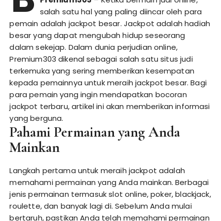
salah satu hal yang paling diincar oleh para
pemain adalah jackpot besar. Jackpot adalah hadiah
besar yang dapat mengubah hidup seseorang
dalam sekejap. Dalam dunia perjudian online,
Premium303 dikenal sebagai salah satu situs judi
terkemuka yang sering memberikan kesempatan
kepada pemainnya untuk meraih jackpot besar. Bagi
para pemain yang ingin mendapatkan bocoran
jackpot terbaru, artikel ini akan memberikan informasi
yang berguna.
Pahami Permainan yang Anda
Mainkan
Langkah pertama untuk meraih jackpot adalah
memahami permainan yang Anda mainkan. Berbagai
jenis permainan termasuk slot online, poker, blackjack,
roulette, dan banyak lagi di. Sebelum Anda mulai
bertaruh, pastikan Anda telah memahami permainan