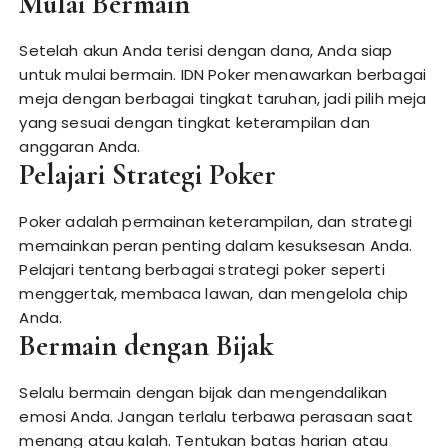
Mulai Bermain
Setelah akun Anda terisi dengan dana, Anda siap
untuk mulai bermain. IDN Poker menawarkan berbagai
meja dengan berbagai tingkat taruhan, jadi pilih meja
yang sesuai dengan tingkat keterampilan dan
anggaran Anda.
Pelajari Strategi Poker
Poker adalah permainan keterampilan, dan strategi
memainkan peran penting dalam kesuksesan Anda.
Pelajari tentang berbagai strategi poker seperti
menggertak, membaca lawan, dan mengelola chip
Anda.
Bermain dengan Bijak
Selalu bermain dengan bijak dan mengendalikan
emosi Anda. Jangan terlalu terbawa perasaan saat
menang atau kalah. Tentukan batas harian atau