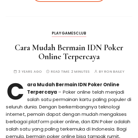
PLAYGAMESCLUB
Cara Mudah Bermain IDN Poker
Online Terpercaya
3 YEARS AGO
READ TIME:
2 MINUTES
BY
RON BAILEY
C
ara Mudah Bermain IDN Poker Online
Terpercaya
– Poker online telah menjadi
salah satu permainan kartu paling populer di
seluruh dunia. Dengan berkembangnya teknologi
internet, pemain dapat dengan mudah mengakses
berbagai platform poker online, dan IDN Poker adalah
salah satu yang paling terkemuka di Indonesia. Bagi
pemula, bermain poker online bisa tampak rumit,