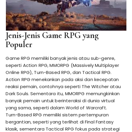
Jenis-Jenis Game RPG yang
Populer
Game RPG memiliki banyak jenis atau sub-genre,
seperti Action RPG, MMORPG (Massively Multiplayer
Online RPG), Turn-Based RPG, dan Tactical RPG.
Action RPG menekankan pada aksi dan kecepatan
reaksi pemain, contohnya seperti The Witcher atau
Dark Souls. Sementara itu, MMORPG memungkinkan
banyak pemain untuk berinteraksi di dunia virtual
yang sama, seperti dalam World of Warcraft.
Turn-Based RPG memiliki sistem pertempuran
bergantian, seperti yang terlihat di Final Fantasy
klasik, sementara Tactical RPG fokus pada strategi