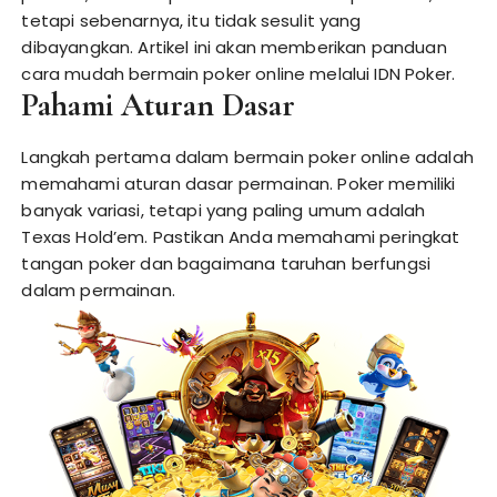
tetapi sebenarnya, itu tidak sesulit yang
dibayangkan. Artikel ini akan memberikan panduan
cara mudah bermain poker online melalui IDN Poker.
Pahami Aturan Dasar
Langkah pertama dalam bermain poker online adalah
memahami aturan dasar permainan. Poker memiliki
banyak variasi, tetapi yang paling umum adalah
Texas Hold’em. Pastikan Anda memahami peringkat
tangan poker dan bagaimana taruhan berfungsi
dalam permainan.