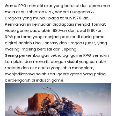
Game RPG memiliki akar yang berasal dari permainan
meja atau tabletop RPG, seperti Dungeons &
Dragons yang muncul pada tahun 1970-an.
Permainan ini kemudian diadaptasi menjadi format
video game pada akhir 1980-an dan awal 1990-an.
RPG pertama yang menjadi populer di dunia game
digital adalah Final Fantasy dan Dragon Quest, yang
masing-masing berasal dari Jepang.
Seiring perkembangan teknologi, game RPG semakin
kompleks dan menarik, dengan visual yang semakin
realistis dan alur cerita yang lebih mendalam,
menjadikannya salah satu genre game yang paling
berpengaruh di industri game.