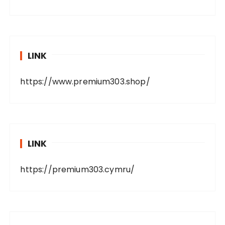
LINK
https://www.premium303.shop/
LINK
https://premium303.cymru/