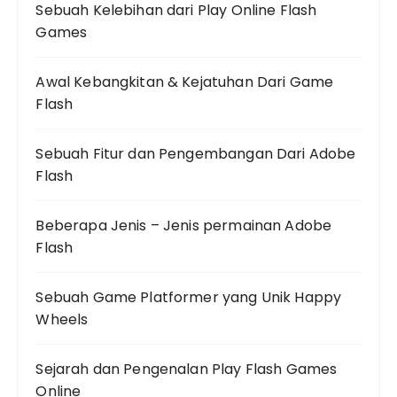
Sebuah Kelebihan dari Play Online Flash
Games
Awal Kebangkitan & Kejatuhan Dari Game
Flash
Sebuah Fitur dan Pengembangan Dari Adobe
Flash
Beberapa Jenis – Jenis permainan Adobe
Flash
Sebuah Game Platformer yang Unik Happy
Wheels
Sejarah dan Pengenalan Play Flash Games
Online