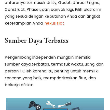
antaranya termasuk Unity, Godot, Unreal Engine,
Construct, Phaser, dan banyak lagi. Pilih platform
yang sesuai dengan kebutuhan Anda dan tingkat
keterampilan Anda.
nexus slot
Sumber Daya Terbatas
Pengembang independen mungkin memiliki
sumber daya terbatas, termasuk waktu, uang, dan
personil. Oleh karena itu, penting untuk memiliki
rencana yang baik, memprioritaskan fitur, dan
bekerja efisien.