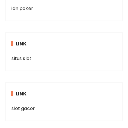
idn poker
LINK
situs slot
LINK
slot gacor