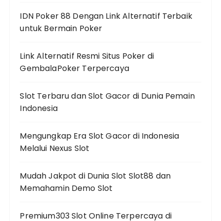
IDN Poker 88 Dengan Link Alternatif Terbaik
untuk Bermain Poker
Link Alternatif Resmi Situs Poker di
GembalaPoker Terpercaya
Slot Terbaru dan Slot Gacor di Dunia Pemain
Indonesia
Mengungkap Era Slot Gacor di Indonesia
Melalui Nexus Slot
Mudah Jakpot di Dunia Slot Slot88 dan
Memahamin Demo Slot
Premium303 Slot Online Terpercaya di