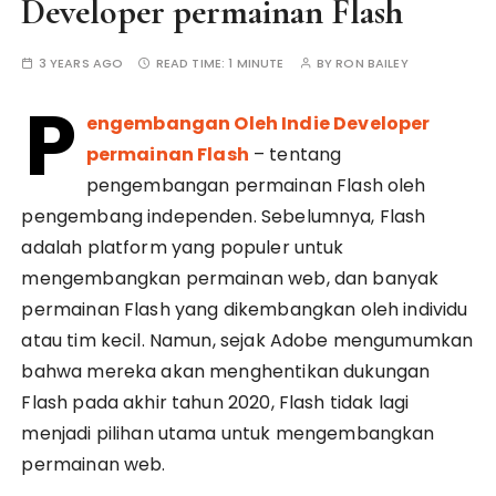
Developer permainan Flash
3 YEARS AGO
READ TIME:
1 MINUTE
BY
RON BAILEY
P
engembangan Oleh Indie Developer
permainan Flash
– tentang
pengembangan permainan Flash oleh
pengembang independen. Sebelumnya, Flash
adalah platform yang populer untuk
mengembangkan permainan web, dan banyak
permainan Flash yang dikembangkan oleh individu
atau tim kecil. Namun, sejak Adobe mengumumkan
bahwa mereka akan menghentikan dukungan
Flash pada akhir tahun 2020, Flash tidak lagi
menjadi pilihan utama untuk mengembangkan
permainan web.