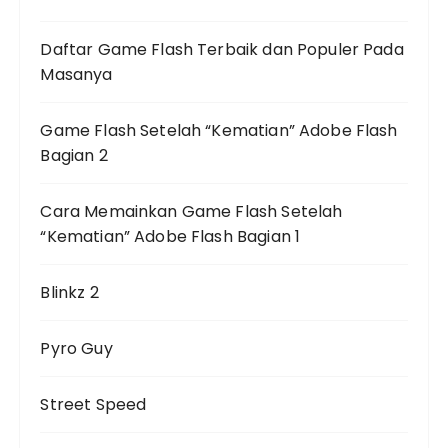
Daftar Game Flash Terbaik dan Populer Pada
Masanya
Game Flash Setelah “Kematian” Adobe Flash
Bagian 2
Cara Memainkan Game Flash Setelah
“Kematian” Adobe Flash Bagian 1
Blinkz 2
Pyro Guy
Street Speed