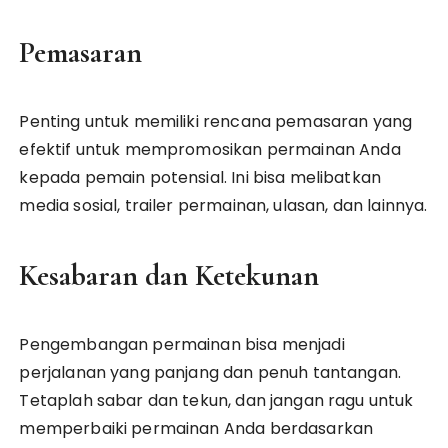
Pemasaran
Penting untuk memiliki rencana pemasaran yang
efektif untuk mempromosikan permainan Anda
kepada pemain potensial. Ini bisa melibatkan
media sosial, trailer permainan, ulasan, dan lainnya.
Kesabaran dan Ketekunan
Pengembangan permainan bisa menjadi
perjalanan yang panjang dan penuh tantangan.
Tetaplah sabar dan tekun, dan jangan ragu untuk
memperbaiki permainan Anda berdasarkan