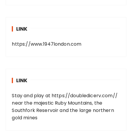
LINK
https://www.1947london.com
LINK
Stay and play at
https://doubledicerv.com//
near the majestic Ruby Mountains, the
Southfork Reservoir and the large northern
gold mines