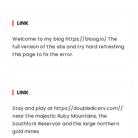
LINK
Welcome to my blog
https://bloog.io/
The
full version of this site and try hard refreshing
this page to fix the error.
LINK
Stay and play at
https://doubledicerv.com//
near the majestic Ruby Mountains, the
Southfork Reservoir and the large northern
gold mines