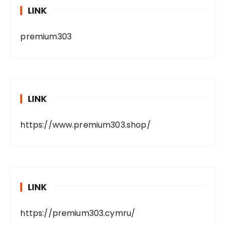
LINK
premium303
LINK
https://www.premium303.shop/
LINK
https://premium303.cymru/