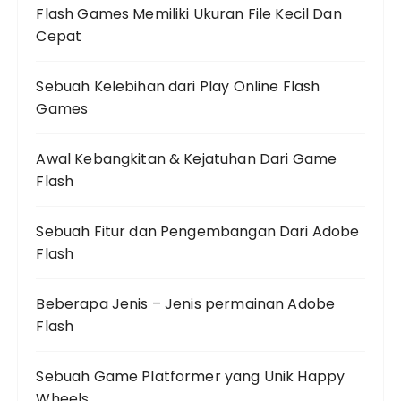
Flash Games Memiliki Ukuran File Kecil Dan
Cepat
Sebuah Kelebihan dari Play Online Flash
Games
Awal Kebangkitan & Kejatuhan Dari Game
Flash
Sebuah Fitur dan Pengembangan Dari Adobe
Flash
Beberapa Jenis – Jenis permainan Adobe
Flash
Sebuah Game Platformer yang Unik Happy
Wheels