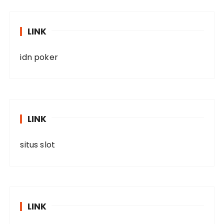
LINK
idn poker
LINK
situs slot
LINK