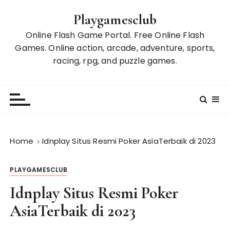
S
Playgamesclub
k
i
Online Flash Game Portal. Free Online Flash
p
Games. Online action, arcade, adventure, sports,
t
racing, rpg, and puzzle games.
o
c
o
n
t
e
Home
Idnplay Situs Resmi Poker AsiaTerbaik di 2023
n
t
PLAYGAMESCLUB
Idnplay Situs Resmi Poker
AsiaTerbaik di 2023