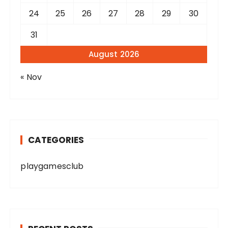
24
25
26
27
28
29
30
31
August 2026
« Nov
CATEGORIES
playgamesclub