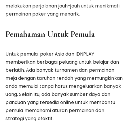
melakukan perjalanan jauh-jauh untuk menikmati
permainan poker yang menarik.
Pemahaman Untuk Pemula
Untuk pemula, poker Asia dan IDNPLAY
memberikan berbagai peluang untuk belajar dan
berlatih. Ada banyak turnamen dan permainan
meja dengan taruhan rendah yang memungkinkan
anda memulai tanpa harus mengeluarkan banyak
uang. Selain itu, ada banyak sumber daya dan
panduan yang tersedia online untuk membantu
pemula memahami aturan permainan dan
strategi yang efektif.