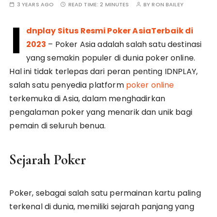
3 YEARS AGO
READ TIME:
2 MINUTES
BY
RON BAILEY
I
dnplay Situs Resmi Poker AsiaTerbaik di
2023
– Poker Asia adalah salah satu destinasi
yang semakin populer di dunia poker online.
Hal ini tidak terlepas dari peran penting IDNPLAY,
salah satu penyedia platform
poker online
terkemuka di Asia, dalam menghadirkan
pengalaman poker yang menarik dan unik bagi
pemain di seluruh benua.
Sejarah Poker
Poker, sebagai salah satu permainan kartu paling
terkenal di dunia, memiliki sejarah panjang yang