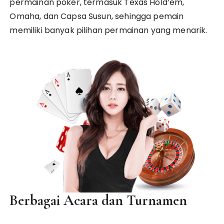
permainan poker, termasuk Texas Hold’em,
Omaha, dan Capsa Susun, sehingga pemain
memiliki banyak pilihan permainan yang menarik.
Berbagai Acara dan Turnamen