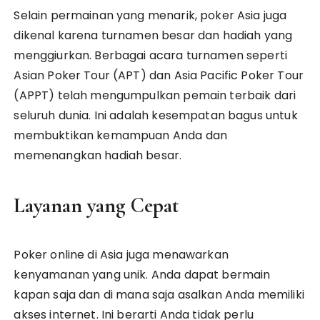
Selain permainan yang menarik, poker Asia juga
dikenal karena turnamen besar dan hadiah yang
menggiurkan. Berbagai acara turnamen seperti
Asian Poker Tour (APT) dan Asia Pacific Poker Tour
(APPT) telah mengumpulkan pemain terbaik dari
seluruh dunia. Ini adalah kesempatan bagus untuk
membuktikan kemampuan Anda dan
memenangkan hadiah besar.
Layanan yang Cepat
Poker online di Asia juga menawarkan
kenyamanan yang unik. Anda dapat bermain
kapan saja dan di mana saja asalkan Anda memiliki
akses internet. Ini berarti Anda tidak perlu