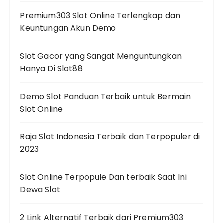
Premium303 Slot Online Terlengkap dan
Keuntungan Akun Demo
Slot Gacor yang Sangat Menguntungkan
Hanya Di Slot88
Demo Slot Panduan Terbaik untuk Bermain
Slot Online
Raja Slot Indonesia Terbaik dan Terpopuler di
2023
Slot Online Terpopule Dan terbaik Saat Ini
Dewa Slot
2 Link Alternatif Terbaik dari Premium303