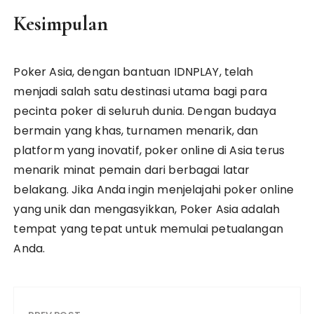
Kesimpulan
Poker Asia, dengan bantuan IDNPLAY, telah
menjadi salah satu destinasi utama bagi para
pecinta poker di seluruh dunia. Dengan budaya
bermain yang khas, turnamen menarik, dan
platform yang inovatif, poker online di Asia terus
menarik minat pemain dari berbagai latar
belakang. Jika Anda ingin menjelajahi poker online
yang unik dan mengasyikkan, Poker Asia adalah
tempat yang tepat untuk memulai petualangan
Anda.