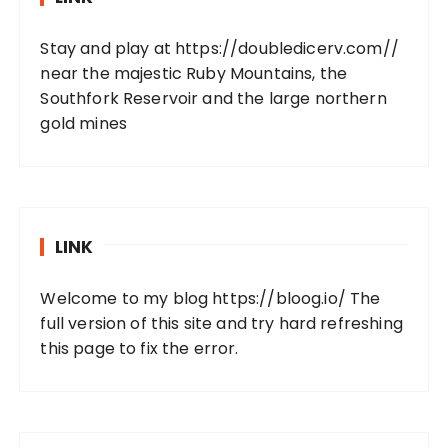
Stay and play at
https://doubledicerv.com//
near the majestic Ruby Mountains, the
Southfork Reservoir and the large northern
gold mines
LINK
Welcome to my blog
https://bloog.io/
The
full version of this site and try hard refreshing
this page to fix the error.