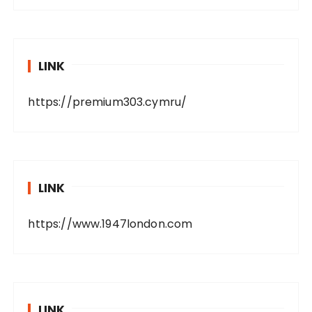
LINK
https://premium303.cymru/
LINK
https://www.1947london.com
LINK