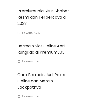
PremiumBola Situs Sbobet
Resmi dan Terpercaya di
2023
3 YEARS AGO
Bermain Slot Online Anti
Rungkad di Premium303
3 YEARS AGO
Cara Bermain Judi Poker
Online dan Meraih
Jackpotnya
3 YEARS AGO