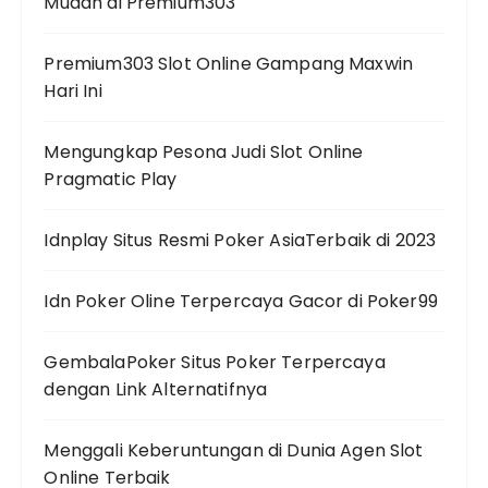
Mudah di Premium303
Premium303 Slot Online Gampang Maxwin
Hari Ini
Mengungkap Pesona Judi Slot Online
Pragmatic Play
Idnplay Situs Resmi Poker AsiaTerbaik di 2023
Idn Poker Oline Terpercaya Gacor di Poker99
GembalaPoker Situs Poker Terpercaya
dengan Link Alternatifnya
Menggali Keberuntungan di Dunia Agen Slot
Online Terbaik