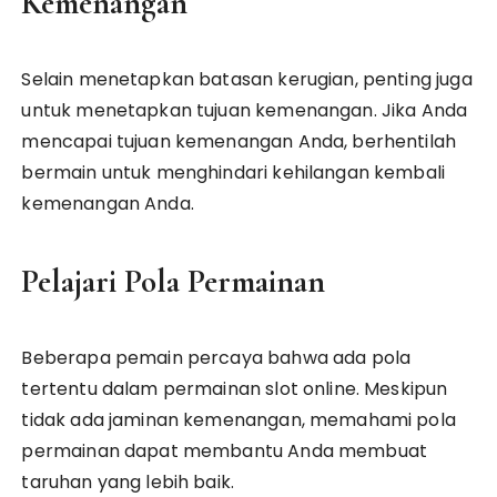
Kemenangan
Selain menetapkan batasan kerugian, penting juga
untuk menetapkan tujuan kemenangan. Jika Anda
mencapai tujuan kemenangan Anda, berhentilah
bermain untuk menghindari kehilangan kembali
kemenangan Anda.
Pelajari Pola Permainan
Beberapa pemain percaya bahwa ada pola
tertentu dalam permainan slot online. Meskipun
tidak ada jaminan kemenangan, memahami pola
permainan dapat membantu Anda membuat
taruhan yang lebih baik.