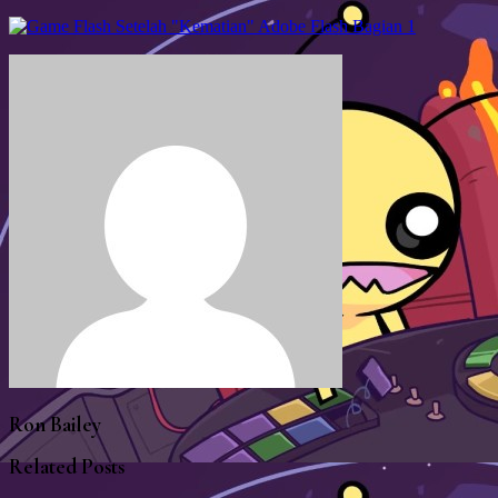
Ron Bailey
Related Posts