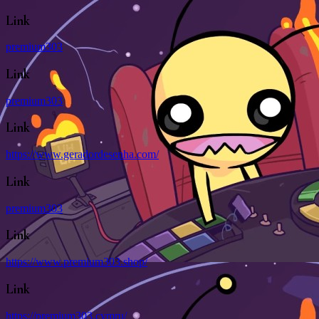
Link
premium303
Link
premium303
Link
https://www.geradordesenha.com/
Link
premium303
Link
https://www.premium303.shop/
Link
https://premium303.cymru/