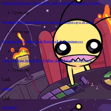
Mengenal Tentang Game RPG dan Perkembangannya Terkini
2 years ago
PremiumBola Situs Sbobet Resmi dan Terpercaya di 2023
3 years ago
Bermain Slot Online Anti Rungkad di Premium303
3 years ago
Cara Bermain Judi Poker Online dan Meraih Jackpotnya
3 years ago
Link
sbobet
Link
idn poker