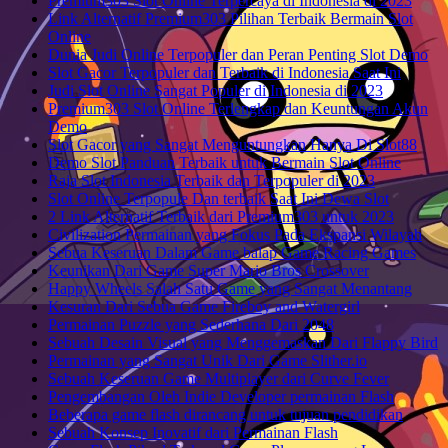
Premium303 Slot Online Terpercaya di Indonesia di 2023
Link Alternatif Premium303 Pilihan Terbaik Bermain Slot
Online
Dunia Judi Online Terpopuler dan Peran Penting Slot Demo
Slot Gacor Terpopuler dan Terbaik di Indonesia Saat Ini
Judi Slot Online Sangat Populer di Indonesia di 2023
Premium303 Slot Online Terlengkap dan Keuntungan Akun
Demo
Slot Gacor yang Sangat Menguntungkan Hanya Di Slot88
Demo Slot Panduan Terbaik untuk Bermain Slot Online
Raja Slot Indonesia Terbaik dan Terpopuler di 2023
Slot Online Terpopule Dan terbaik Saat Ini Dewa Slot
2 Link Alternatif Terbaik dari Premium303 untuk 2023
Civilization Permainan yang Fokus Pada Ekspansi Wilayah
Sebua Keseruan Dalam Game balap Game Racing Games
Keunikan Dari Game Super Mario Bros Crossover
Happy Wheels Salah Satu Game yang Sangat Menantang
Kesuran Dari Sebua Game Fireboy and Watergirl
Permainan Puzzle yang Sederhana Dari 2048
Sebuah Desain Visual yang Menggemaskan Dari Flappy Bird
Permainan yang Sangat Unik Dari Game Slither.io
Sebuah Keseruan Game Multiplayer dari Curve Fever
Pengembangan Oleh Indie Developer permainan Flash
Beberapa game flash dirancang untuk tujuan pendidikan
Sebuah Konsep Inovatif dari Permainan Flash