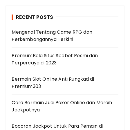
RECENT POSTS
Mengenal Tentang Game RPG dan
Perkembangannya Terkini
PremiumBola Situs Sbobet Resmi dan
Terpercaya di 2023
Bermain Slot Online Anti Rungkad di
Premium303
Cara Bermain Judi Poker Online dan Meraih
Jackpotnya
Bocoran Jackpot Untuk Para Pemain di