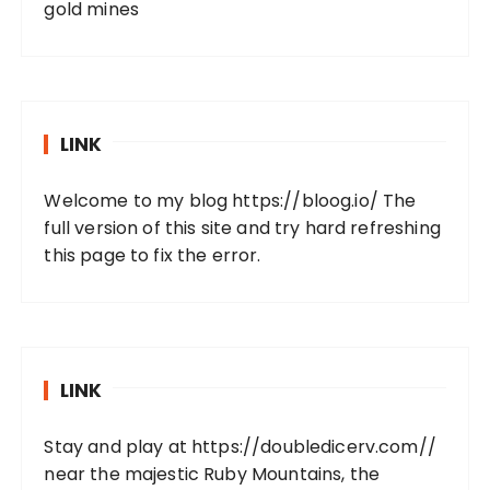
gold mines
LINK
Welcome to my blog
https://bloog.io/
The
full version of this site and try hard refreshing
this page to fix the error.
LINK
Stay and play at
https://doubledicerv.com//
near the majestic Ruby Mountains, the