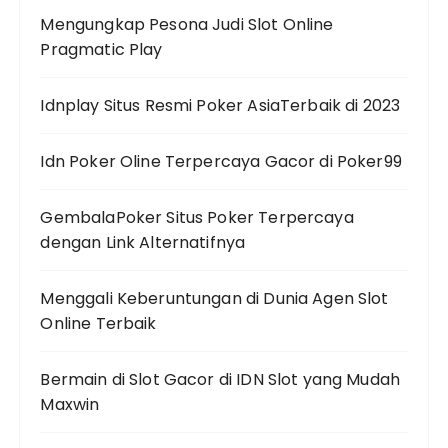
Mengungkap Pesona Judi Slot Online
Pragmatic Play
Idnplay Situs Resmi Poker AsiaTerbaik di 2023
Idn Poker Oline Terpercaya Gacor di Poker99
GembalaPoker Situs Poker Terpercaya
dengan Link Alternatifnya
Menggali Keberuntungan di Dunia Agen Slot
Online Terbaik
Bermain di Slot Gacor di IDN Slot yang Mudah
Maxwin