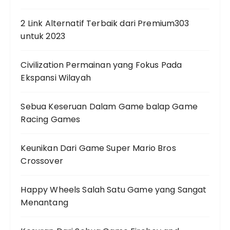
2 Link Alternatif Terbaik dari Premium303
untuk 2023
Civilization Permainan yang Fokus Pada
Ekspansi Wilayah
Sebua Keseruan Dalam Game balap Game
Racing Games
Keunikan Dari Game Super Mario Bros
Crossover
Happy Wheels Salah Satu Game yang Sangat
Menantang