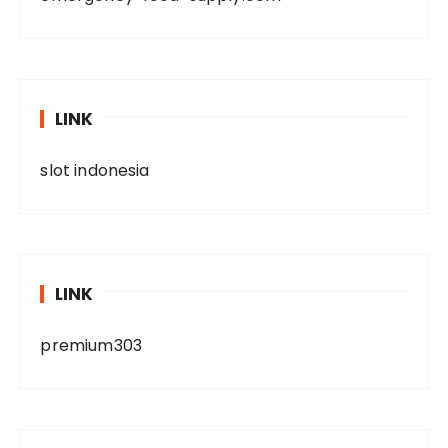
LINK
slot indonesia
LINK
premium303