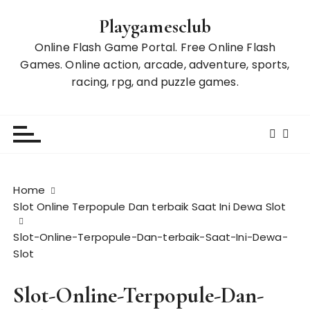
S
Playgamesclub
k
i
Online Flash Game Portal. Free Online Flash
p
Games. Online action, arcade, adventure, sports,
t
racing, rpg, and puzzle games.
o
c
o
n
t
e
Home
n
Slot Online Terpopule Dan terbaik Saat Ini Dewa Slot
t
Slot-Online-Terpopule-Dan-terbaik-Saat-Ini-Dewa-
Slot
Slot-Online-Terpopule-Dan-