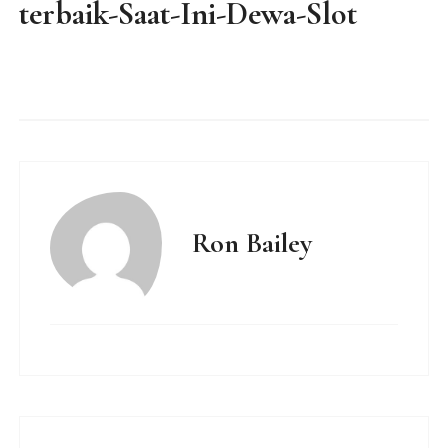
terbaik-Saat-Ini-Dewa-Slot
Ron Bailey