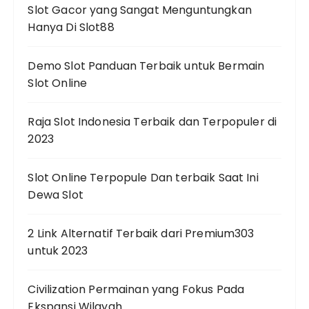
Slot Gacor yang Sangat Menguntungkan
Hanya Di Slot88
Demo Slot Panduan Terbaik untuk Bermain
Slot Online
Raja Slot Indonesia Terbaik dan Terpopuler di
2023
Slot Online Terpopule Dan terbaik Saat Ini
Dewa Slot
2 Link Alternatif Terbaik dari Premium303
untuk 2023
Civilization Permainan yang Fokus Pada
Ekspansi Wilayah