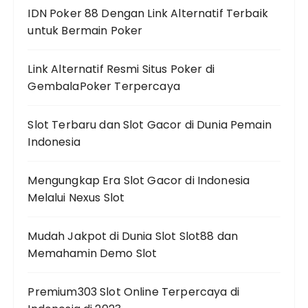
IDN Poker 88 Dengan Link Alternatif Terbaik
untuk Bermain Poker
Link Alternatif Resmi Situs Poker di
GembalaPoker Terpercaya
Slot Terbaru dan Slot Gacor di Dunia Pemain
Indonesia
Mengungkap Era Slot Gacor di Indonesia
Melalui Nexus Slot
Mudah Jakpot di Dunia Slot Slot88 dan
Memahamin Demo Slot
Premium303 Slot Online Terpercaya di