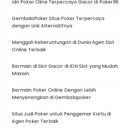
Idn Poker Oline Terpercaya Gacor di Poker99
GembalaPoker Situs Poker Terpercaya
dengan Link Alternatifnya
Menggali Keberuntungan di Dunia Agen Slot
Online Terbaik
Bermain di Slot Gacor di IDN Slot yang Mudah
Maxwin
Bermain Poker Online Dengan Lebih
Menyenangkan di Gembalapoker
Situs Judi Poker untuk Penggemar Kartu di
Agen Poker Terbaik