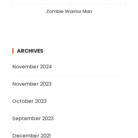
Zombie Warrior Man
ARCHIVES
November 2024
November 2023
October 2023
September 2023
December 2021