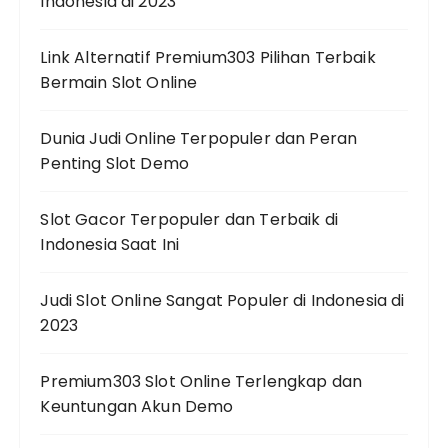
Indonesia di 2023
Link Alternatif Premium303 Pilihan Terbaik
Bermain Slot Online
Dunia Judi Online Terpopuler dan Peran
Penting Slot Demo
Slot Gacor Terpopuler dan Terbaik di
Indonesia Saat Ini
Judi Slot Online Sangat Populer di Indonesia di
2023
Premium303 Slot Online Terlengkap dan
Keuntungan Akun Demo