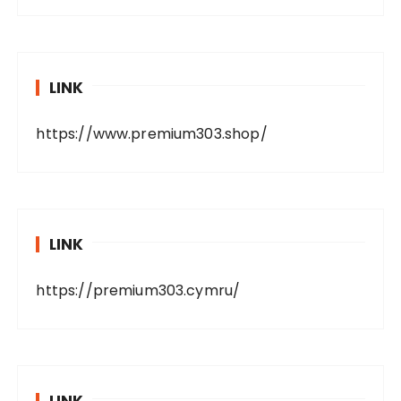
LINK
https://www.premium303.shop/
LINK
https://premium303.cymru/