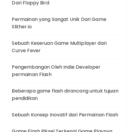
Dari Flappy Bird
Permainan yang Sangat Unik Dari Game
Slither.io
Sebuah Keseruan Game Multiplayer dari
Curve Fever
Pengembangan Oleh Indie Developer
permainan Flash
Beberapa game flash dirancang untuk tujuan
pendidikan
Sebuah Konsep Inovatif dari Permainan Flash
Game Flash Piksel Terkenal Game Playnya