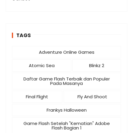
TAGS
Adventure Online Games
Atomic Sea
Blinkz 2
Daftar Game Flash Terbaik dan Populer
Pada Masanya
Final Flight
Fly And Shoot
Frankys Halloween
Game Flash Setelah "Kematian" Adobe
Flash Bagian 1