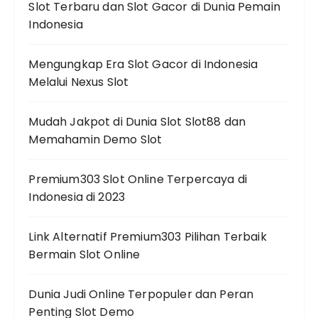
Slot Terbaru dan Slot Gacor di Dunia Pemain
Indonesia
Mengungkap Era Slot Gacor di Indonesia
Melalui Nexus Slot
Mudah Jakpot di Dunia Slot Slot88 dan
Memahamin Demo Slot
Premium303 Slot Online Terpercaya di
Indonesia di 2023
Link Alternatif Premium303 Pilihan Terbaik
Bermain Slot Online
Dunia Judi Online Terpopuler dan Peran
Penting Slot Demo