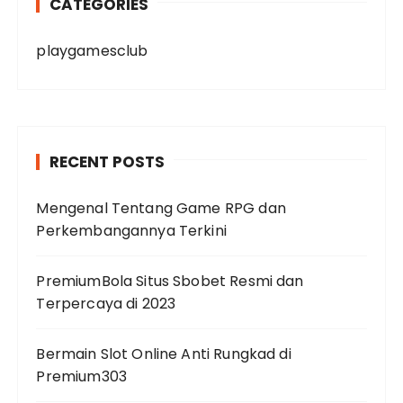
CATEGORIES
playgamesclub
RECENT POSTS
Mengenal Tentang Game RPG dan
Perkembangannya Terkini
PremiumBola Situs Sbobet Resmi dan
Terpercaya di 2023
Bermain Slot Online Anti Rungkad di
Premium303