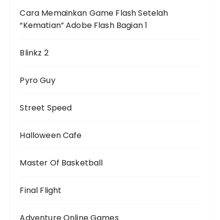
Cara Memainkan Game Flash Setelah
“Kematian” Adobe Flash Bagian 1
Blinkz 2
Pyro Guy
Street Speed
Halloween Cafe
Master Of Basketball
Final Flight
Adventure Online Games