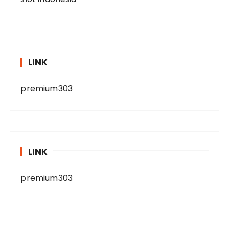
LINK
premium303
LINK
premium303