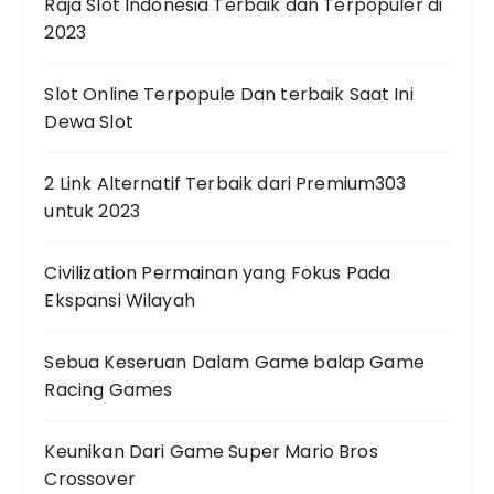
Raja Slot Indonesia Terbaik dan Terpopuler di
2023
Slot Online Terpopule Dan terbaik Saat Ini
Dewa Slot
2 Link Alternatif Terbaik dari Premium303
untuk 2023
Civilization Permainan yang Fokus Pada
Ekspansi Wilayah
Sebua Keseruan Dalam Game balap Game
Racing Games
Keunikan Dari Game Super Mario Bros
Crossover