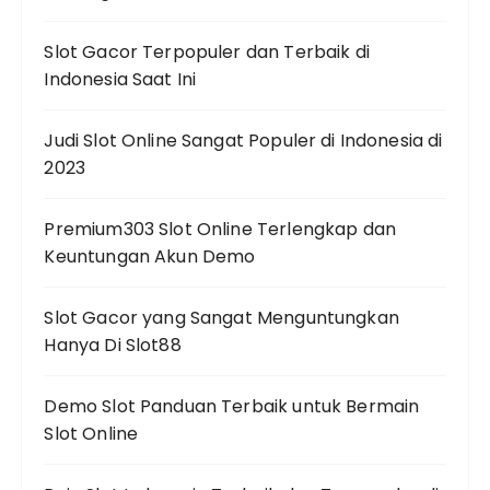
Slot Gacor Terpopuler dan Terbaik di
Indonesia Saat Ini
Judi Slot Online Sangat Populer di Indonesia di
2023
Premium303 Slot Online Terlengkap dan
Keuntungan Akun Demo
Slot Gacor yang Sangat Menguntungkan
Hanya Di Slot88
Demo Slot Panduan Terbaik untuk Bermain
Slot Online