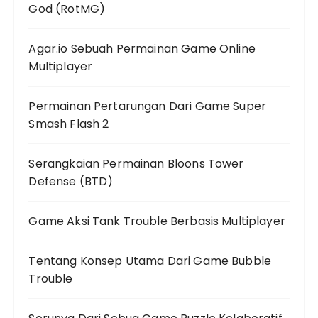
God (RotMG)
Agar.io Sebuah Permainan Game Online
Multiplayer
Permainan Pertarungan Dari Game Super
Smash Flash 2
Serangkaian Permainan Bloons Tower
Defense (BTD)
Game Aksi Tank Trouble Berbasis Multiplayer
Tentang Konsep Utama Dari Game Bubble
Trouble