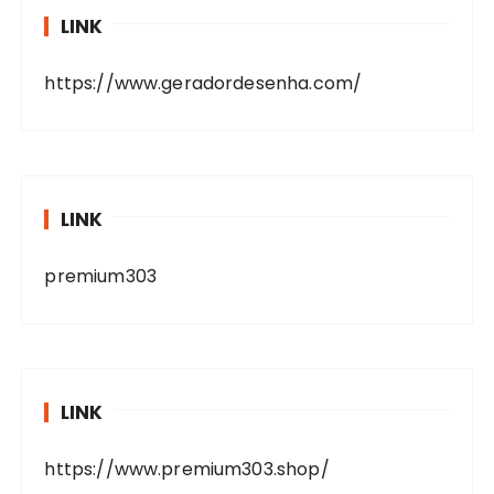
LINK
https://www.geradordesenha.com/
LINK
premium303
LINK
https://www.premium303.shop/