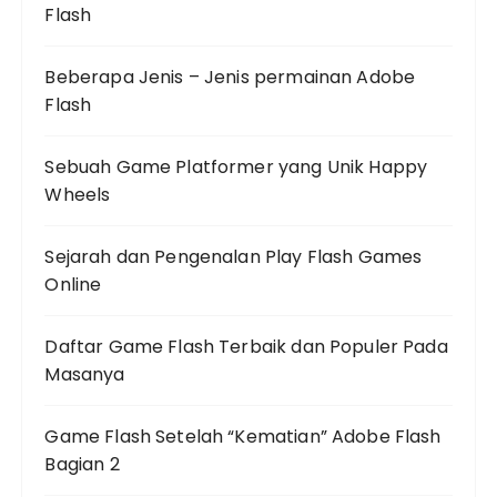
Flash
Beberapa Jenis – Jenis permainan Adobe
Flash
Sebuah Game Platformer yang Unik Happy
Wheels
Sejarah dan Pengenalan Play Flash Games
Online
Daftar Game Flash Terbaik dan Populer Pada
Masanya
Game Flash Setelah “Kematian” Adobe Flash
Bagian 2