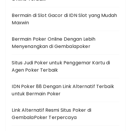
Bermain di Slot Gacor di IDN Slot yang Mudah
Maxwin
Bermain Poker Online Dengan Lebih
Menyenangkan di Gembalapoker
Situs Judi Poker untuk Penggemar Kartu di
Agen Poker Terbaik
IDN Poker 88 Dengan Link Alternatif Terbaik
untuk Bermain Poker
Link Alternatif Resmi Situs Poker di
GembalaPoker Terpercaya