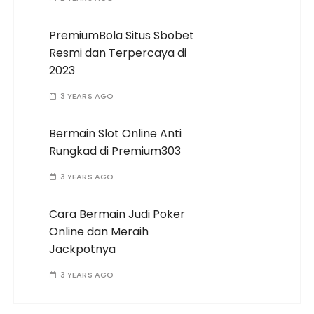
PremiumBola Situs Sbobet
Resmi dan Terpercaya di
2023
3 YEARS AGO
Bermain Slot Online Anti
Rungkad di Premium303
3 YEARS AGO
Cara Bermain Judi Poker
Online dan Meraih
Jackpotnya
3 YEARS AGO