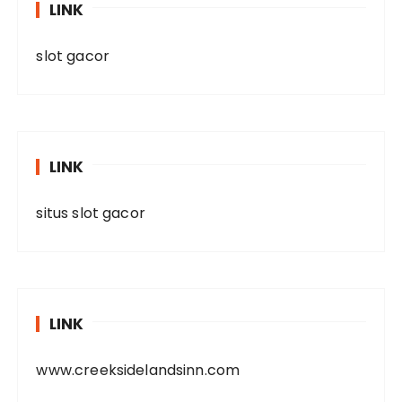
LINK
slot gacor
LINK
situs slot gacor
LINK
www.creeksidelandsinn.com