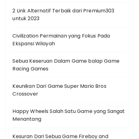
2 Link Alternatif Terbaik dari Premium303
untuk 2023
Civilization Permainan yang Fokus Pada
Ekspansi Wilayah
Sebua Keseruan Dalam Game balap Game
Racing Games
Keunikan Dari Game Super Mario Bros
Crossover
Happy Wheels Salah Satu Game yang Sangat
Menantang
Kesuran Dari Sebua Game Fireboy and