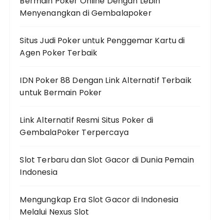
Bermain Poker Online Dengan Lebih
Menyenangkan di Gembalapoker
Situs Judi Poker untuk Penggemar Kartu di
Agen Poker Terbaik
IDN Poker 88 Dengan Link Alternatif Terbaik
untuk Bermain Poker
Link Alternatif Resmi Situs Poker di
GembalaPoker Terpercaya
Slot Terbaru dan Slot Gacor di Dunia Pemain
Indonesia
Mengungkap Era Slot Gacor di Indonesia
Melalui Nexus Slot