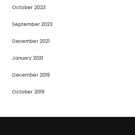
October 2023
September 2023
December 2021
January 2021
December 2019
October 2019