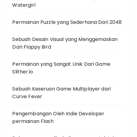
Watergirl
Permainan Puzzle yang Sederhana Dari 2048
Sebuah Desain Visual yang Menggemaskan
Dari Flappy Bird
Permainan yang Sangat Unik Dari Game
Slither.io
Sebuah Keseruan Game Multiplayer dari
Curve Fever
Pengembangan Oleh Indie Developer
permainan Flash