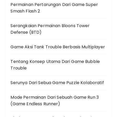
Permainan Pertarungan Dari Game Super
Smash Flash 2
Serangkaian Permainan Bloons Tower
Defense (BTD)
Game Aksi Tank Trouble Berbasis Multiplayer
Tentang Konsep Utama Dari Game Bubble
Trouble
Serunya Dari Sebua Game Puzzle Kolaboratif
Mode Permainan Dari Sebuah Game Run 3
(Game Endless Runner)