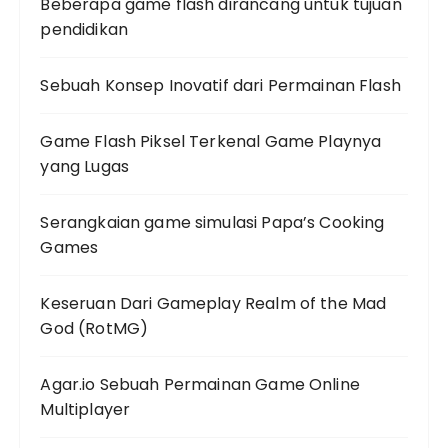
Beberapa game flash dirancang untuk tujuan
pendidikan
Sebuah Konsep Inovatif dari Permainan Flash
Game Flash Piksel Terkenal Game Playnya
yang Lugas
Serangkaian game simulasi Papa’s Cooking
Games
Keseruan Dari Gameplay Realm of the Mad
God (RotMG)
Agar.io Sebuah Permainan Game Online
Multiplayer