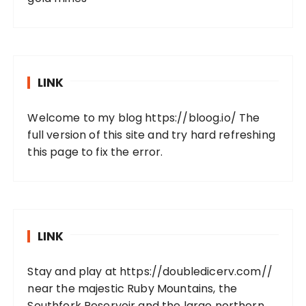
LINK
Welcome to my blog
https://bloog.io/
The
full version of this site and try hard refreshing
this page to fix the error.
LINK
Stay and play at
https://doubledicerv.com//
near the majestic Ruby Mountains, the
Southfork Reservoir and the large northern