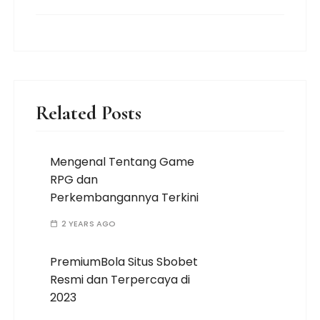
Related Posts
Mengenal Tentang Game
RPG dan
Perkembangannya Terkini
2 YEARS AGO
PremiumBola Situs Sbobet
Resmi dan Terpercaya di
2023