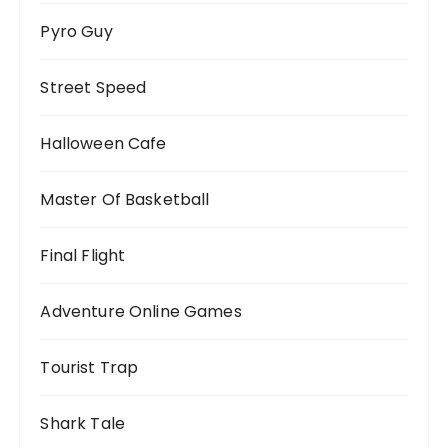
Pyro Guy
Street Speed
Halloween Cafe
Master Of Basketball
Final Flight
Adventure Online Games
Tourist Trap
Shark Tale