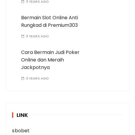
3 YEARS AGO
Bermain Slot Online Anti
Rungkad di Premium303
3 YEARS AGO
Cara Bermain Judi Poker
Online dan Meraih
Jackpotnya
3 YEARS AGO
LINK
sbobet