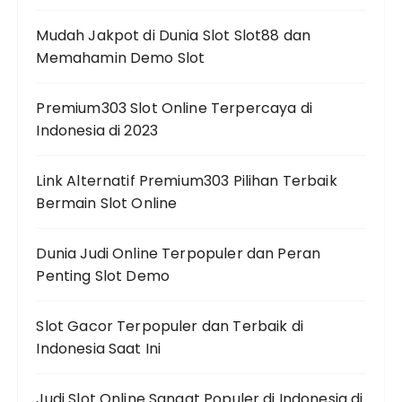
Mudah Jakpot di Dunia Slot Slot88 dan
Memahamin Demo Slot
Premium303 Slot Online Terpercaya di
Indonesia di 2023
Link Alternatif Premium303 Pilihan Terbaik
Bermain Slot Online
Dunia Judi Online Terpopuler dan Peran
Penting Slot Demo
Slot Gacor Terpopuler dan Terbaik di
Indonesia Saat Ini
Judi Slot Online Sangat Populer di Indonesia di