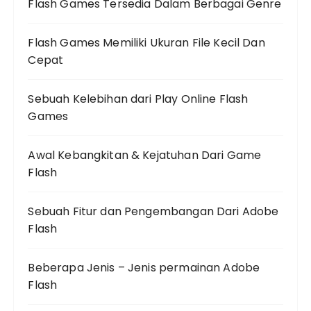
Flash Games Tersedia Dalam Berbagai Genre
Flash Games Memiliki Ukuran File Kecil Dan
Cepat
Sebuah Kelebihan dari Play Online Flash
Games
Awal Kebangkitan & Kejatuhan Dari Game
Flash
Sebuah Fitur dan Pengembangan Dari Adobe
Flash
Beberapa Jenis – Jenis permainan Adobe
Flash