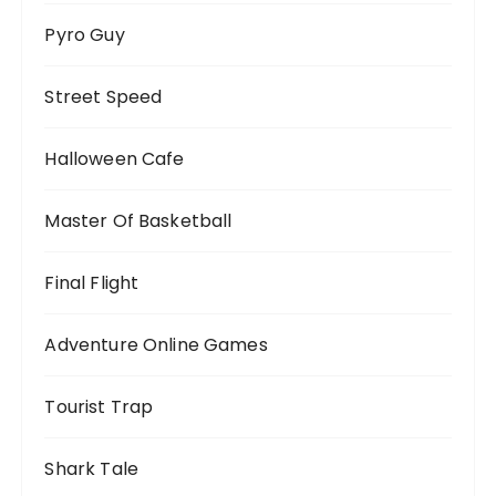
Pyro Guy
Street Speed
Halloween Cafe
Master Of Basketball
Final Flight
Adventure Online Games
Tourist Trap
Shark Tale