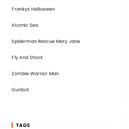
Frankys Halloween
Atomic Sea
Spiderman Rescue Mary Jane
Fly And Shoot
Zombie Warrior Man
Gunbot
TAGS