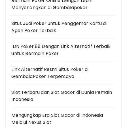
Bermain Poker Online Dengan Lebih
Menyenangkan di Gembalapoker
Situs Judi Poker untuk Penggemar Kartu di
Agen Poker Terbaik
IDN Poker 88 Dengan Link Alternatif Terbaik
untuk Bermain Poker
Link Alternatif Resmi Situs Poker di
GembalaPoker Terpercaya
Slot Terbaru dan Slot Gacor di Dunia Pemain
Indonesia
Mengungkap Era Slot Gacor di Indonesia
Melalui Nexus Slot