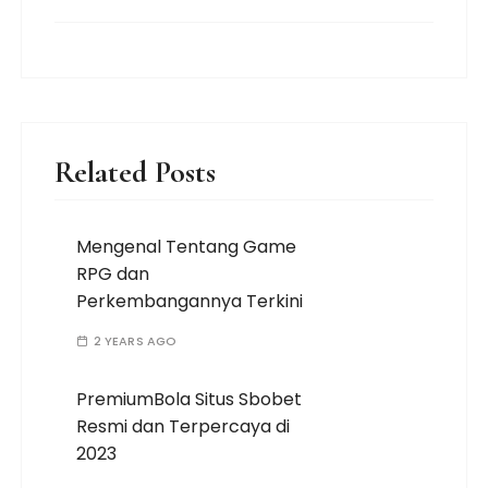
Related Posts
Mengenal Tentang Game
RPG dan
Perkembangannya Terkini
2 YEARS AGO
PremiumBola Situs Sbobet
Resmi dan Terpercaya di
2023