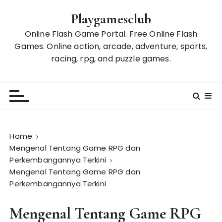
S
Playgamesclub
k
i
Online Flash Game Portal. Free Online Flash
p
Games. Online action, arcade, adventure, sports,
t
racing, rpg, and puzzle games.
o
c
o
n
t
e
Home
n
Mengenal Tentang Game RPG dan
t
Perkembangannya Terkini
Mengenal Tentang Game RPG dan
Perkembangannya Terkini
Mengenal Tentang Game RPG