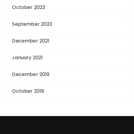
October 2023
September 2023
December 2021
January 2021
December 2019
October 2019