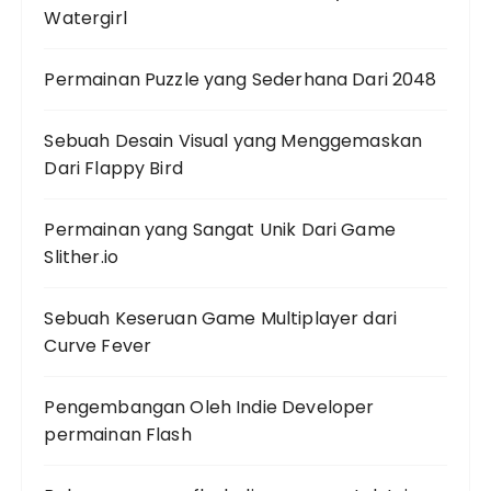
Watergirl
Permainan Puzzle yang Sederhana Dari 2048
Sebuah Desain Visual yang Menggemaskan
Dari Flappy Bird
Permainan yang Sangat Unik Dari Game
Slither.io
Sebuah Keseruan Game Multiplayer dari
Curve Fever
Pengembangan Oleh Indie Developer
permainan Flash