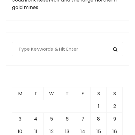
gold mines
S
e
a
r
c
h
f
M
T
W
T
F
S
S
o
r
1
2
:
3
4
5
6
7
8
9
10
11
12
13
14
15
16