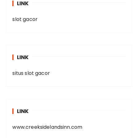
LINK
slot gacor
LINK
situs slot gacor
LINK
www.creeksidelandsinn.com