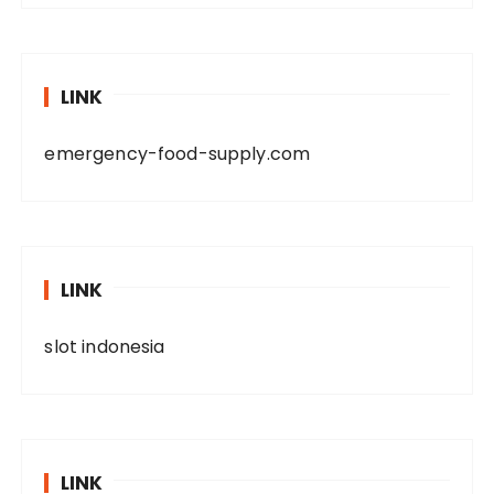
LINK
emergency-food-supply.com
LINK
slot indonesia
LINK