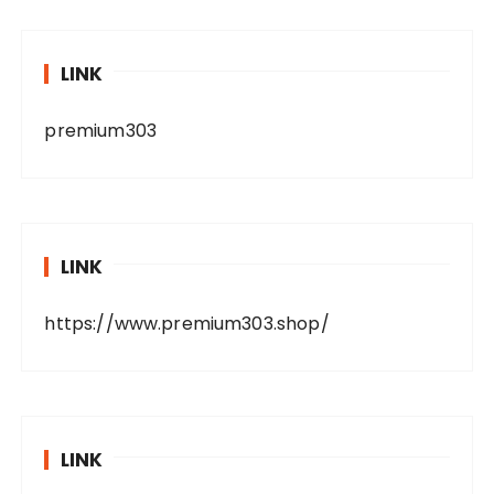
LINK
premium303
LINK
https://www.premium303.shop/
LINK