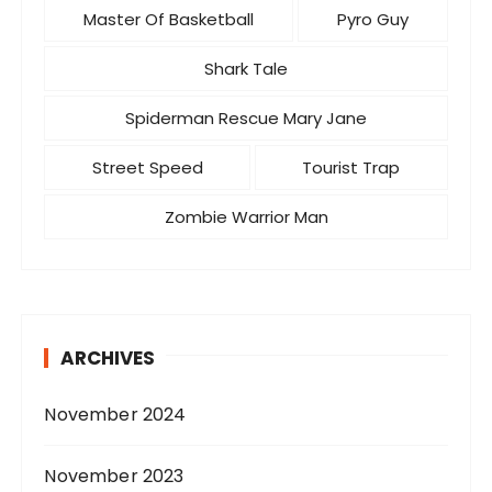
Master Of Basketball
Pyro Guy
Shark Tale
Spiderman Rescue Mary Jane
Street Speed
Tourist Trap
Zombie Warrior Man
ARCHIVES
November 2024
November 2023