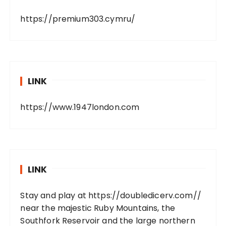
https://premium303.cymru/
LINK
https://www.1947london.com
LINK
Stay and play at
https://doubledicerv.com//
near the majestic Ruby Mountains, the
Southfork Reservoir and the large northern