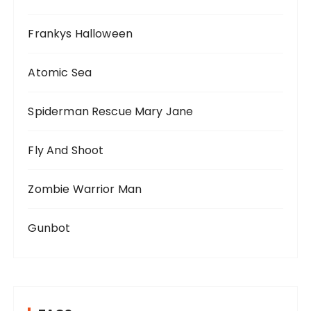
Frankys Halloween
Atomic Sea
Spiderman Rescue Mary Jane
Fly And Shoot
Zombie Warrior Man
Gunbot