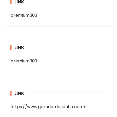
LINK
premium303
LINK
premium303
LINK
https://www.geradordesenha.com/