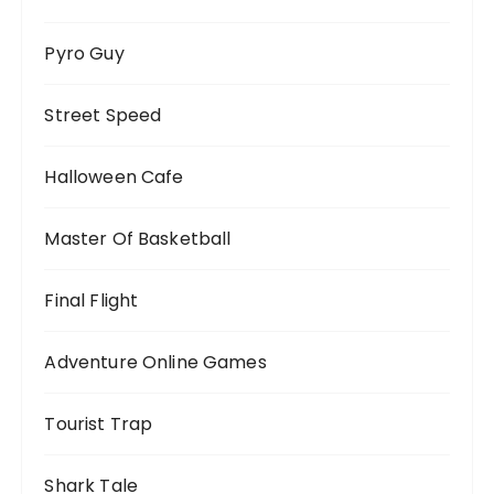
Pyro Guy
Street Speed
Halloween Cafe
Master Of Basketball
Final Flight
Adventure Online Games
Tourist Trap
Shark Tale