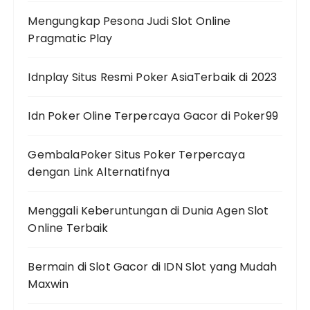
Mengungkap Pesona Judi Slot Online
Pragmatic Play
Idnplay Situs Resmi Poker AsiaTerbaik di 2023
Idn Poker Oline Terpercaya Gacor di Poker99
GembalaPoker Situs Poker Terpercaya
dengan Link Alternatifnya
Menggali Keberuntungan di Dunia Agen Slot
Online Terbaik
Bermain di Slot Gacor di IDN Slot yang Mudah
Maxwin