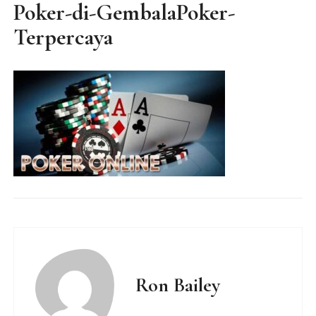
Poker-di-GembalaPoker-
Terpercaya
Ron Bailey