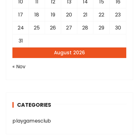
10
11
12
13
14
15
16
17
18
19
20
21
22
23
24
25
26
27
28
29
30
31
August 2026
« Nov
CATEGORIES
playgamesclub