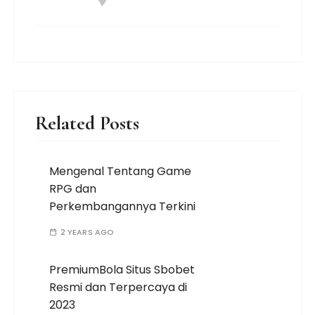
Related Posts
Mengenal Tentang Game
RPG dan
Perkembangannya Terkini
2 YEARS AGO
PremiumBola Situs Sbobet
Resmi dan Terpercaya di
2023