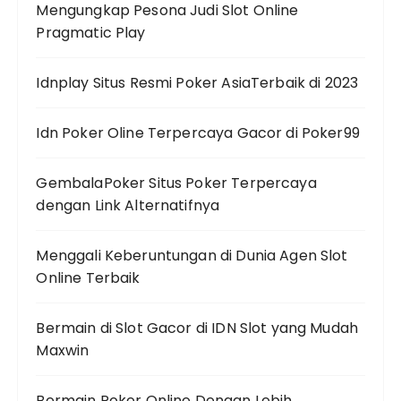
Mengungkap Pesona Judi Slot Online
Pragmatic Play
Idnplay Situs Resmi Poker AsiaTerbaik di 2023
Idn Poker Oline Terpercaya Gacor di Poker99
GembalaPoker Situs Poker Terpercaya
dengan Link Alternatifnya
Menggali Keberuntungan di Dunia Agen Slot
Online Terbaik
Bermain di Slot Gacor di IDN Slot yang Mudah
Maxwin
Bermain Poker Online Dengan Lebih