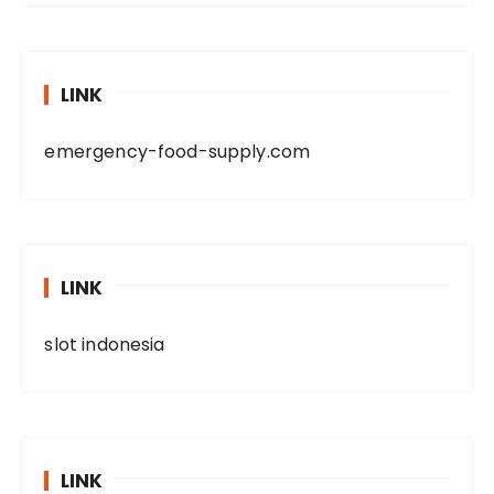
LINK
emergency-food-supply.com
LINK
slot indonesia
LINK