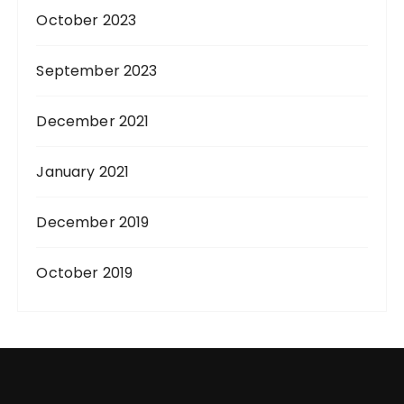
October 2023
September 2023
December 2021
January 2021
December 2019
October 2019