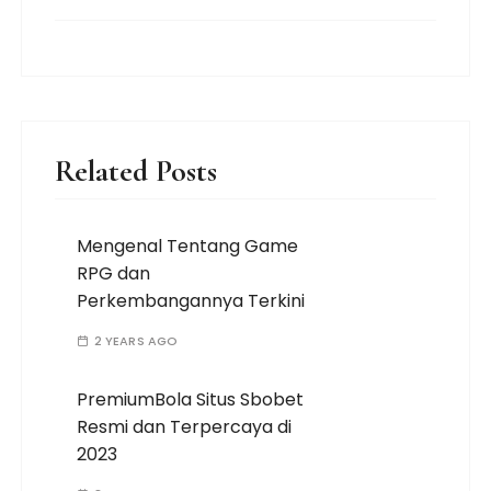
Related Posts
Mengenal Tentang Game
RPG dan
Perkembangannya Terkini
2 YEARS AGO
PremiumBola Situs Sbobet
Resmi dan Terpercaya di
2023