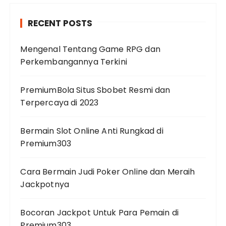
RECENT POSTS
Mengenal Tentang Game RPG dan
Perkembangannya Terkini
PremiumBola Situs Sbobet Resmi dan
Terpercaya di 2023
Bermain Slot Online Anti Rungkad di
Premium303
Cara Bermain Judi Poker Online dan Meraih
Jackpotnya
Bocoran Jackpot Untuk Para Pemain di
Premium303