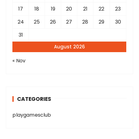
17
18
19
20
21
22
23
24
25
26
27
28
29
30
31
August 2026
« Nov
CATEGORIES
playgamesclub