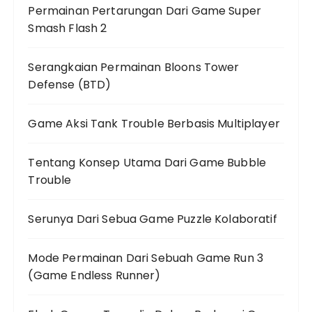
Permainan Pertarungan Dari Game Super
Smash Flash 2
Serangkaian Permainan Bloons Tower
Defense (BTD)
Game Aksi Tank Trouble Berbasis Multiplayer
Tentang Konsep Utama Dari Game Bubble
Trouble
Serunya Dari Sebua Game Puzzle Kolaboratif
Mode Permainan Dari Sebuah Game Run 3
(Game Endless Runner)