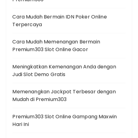
Cara Mudah Bermain IDN Poker Online
Terpercaya
Cara Mudah Memenangan Bermain
Premium303 Slot Online Gacor
Meningkatkan Kemenangan Anda dengan
Judi Slot Demo Gratis
Memenangkan Jackpot Terbesar dengan
Mudah di Premium303
Premium303 Slot Online Gampang Maxwin
Hari Ini