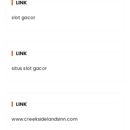
LINK
slot gacor
LINK
situs slot gacor
LINK
www.creeksidelandsinn.com