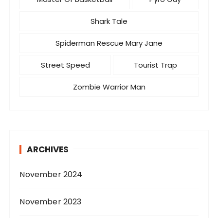
Shark Tale
Spiderman Rescue Mary Jane
Street Speed
Tourist Trap
Zombie Warrior Man
ARCHIVES
November 2024
November 2023