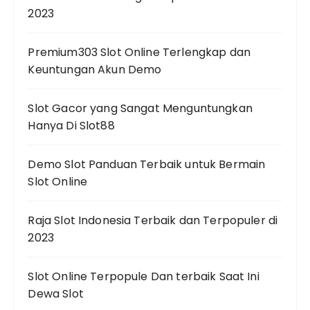
2023
Premium303 Slot Online Terlengkap dan
Keuntungan Akun Demo
Slot Gacor yang Sangat Menguntungkan
Hanya Di Slot88
Demo Slot Panduan Terbaik untuk Bermain
Slot Online
Raja Slot Indonesia Terbaik dan Terpopuler di
2023
Slot Online Terpopule Dan terbaik Saat Ini
Dewa Slot