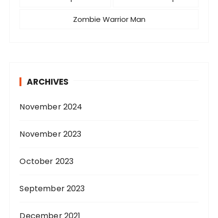
Zombie Warrior Man
ARCHIVES
November 2024
November 2023
October 2023
September 2023
December 2021