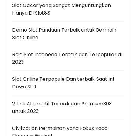
Slot Gacor yang Sangat Menguntungkan
Hanya Di Slot88
Demo Slot Panduan Terbaik untuk Bermain
Slot Online
Raja Slot Indonesia Terbaik dan Terpopuler di
2023
Slot Online Terpopule Dan terbaik Saat Ini
Dewa Slot
2 Link Alternatif Terbaik dari Premium303
untuk 2023
Civilization Permainan yang Fokus Pada
Ekspansi Wilayah