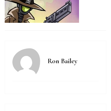
Ron Bailey