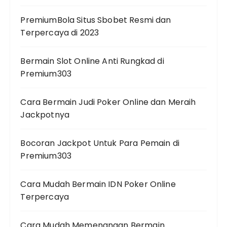
PremiumBola Situs Sbobet Resmi dan
Terpercaya di 2023
Bermain Slot Online Anti Rungkad di
Premium303
Cara Bermain Judi Poker Online dan Meraih
Jackpotnya
Bocoran Jackpot Untuk Para Pemain di
Premium303
Cara Mudah Bermain IDN Poker Online
Terpercaya
Cara Mudah Memenangan Bermain