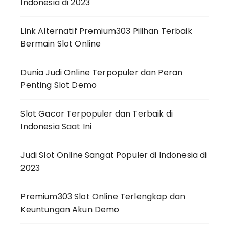
Indonesia di 2023
Link Alternatif Premium303 Pilihan Terbaik
Bermain Slot Online
Dunia Judi Online Terpopuler dan Peran
Penting Slot Demo
Slot Gacor Terpopuler dan Terbaik di
Indonesia Saat Ini
Judi Slot Online Sangat Populer di Indonesia di
2023
Premium303 Slot Online Terlengkap dan
Keuntungan Akun Demo