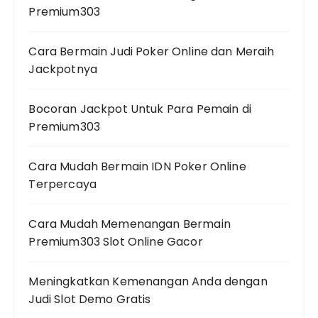
Premium303
Cara Bermain Judi Poker Online dan Meraih
Jackpotnya
Bocoran Jackpot Untuk Para Pemain di
Premium303
Cara Mudah Bermain IDN Poker Online
Terpercaya
Cara Mudah Memenangan Bermain
Premium303 Slot Online Gacor
Meningkatkan Kemenangan Anda dengan
Judi Slot Demo Gratis