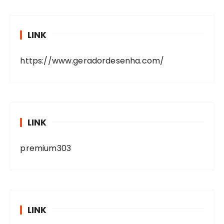
LINK
https://www.geradordesenha.com/
LINK
premium303
LINK