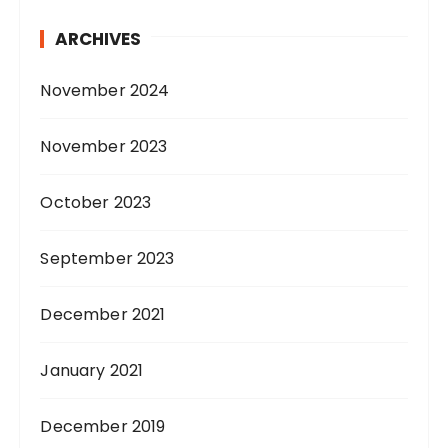
ARCHIVES
November 2024
November 2023
October 2023
September 2023
December 2021
January 2021
December 2019