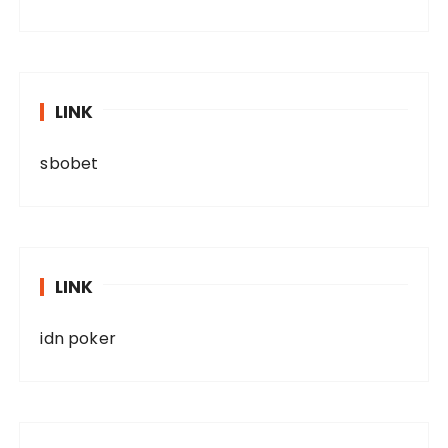
LINK
sbobet
LINK
idn poker