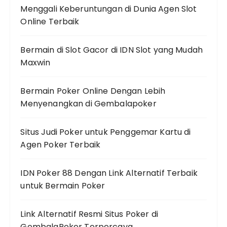
Menggali Keberuntungan di Dunia Agen Slot
Online Terbaik
Bermain di Slot Gacor di IDN Slot yang Mudah
Maxwin
Bermain Poker Online Dengan Lebih
Menyenangkan di Gembalapoker
Situs Judi Poker untuk Penggemar Kartu di
Agen Poker Terbaik
IDN Poker 88 Dengan Link Alternatif Terbaik
untuk Bermain Poker
Link Alternatif Resmi Situs Poker di
GembalaPoker Terpercaya