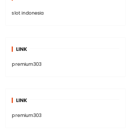
slot indonesia
LINK
premium303
LINK
premium303