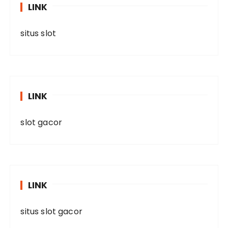
LINK
situs slot
LINK
slot gacor
LINK
situs slot gacor