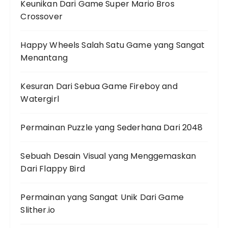
Keunikan Dari Game Super Mario Bros
Crossover
Happy Wheels Salah Satu Game yang Sangat
Menantang
Kesuran Dari Sebua Game Fireboy and
Watergirl
Permainan Puzzle yang Sederhana Dari 2048
Sebuah Desain Visual yang Menggemaskan
Dari Flappy Bird
Permainan yang Sangat Unik Dari Game
Slither.io