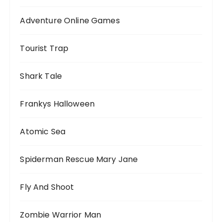
Adventure Online Games
Tourist Trap
Shark Tale
Frankys Halloween
Atomic Sea
Spiderman Rescue Mary Jane
Fly And Shoot
Zombie Warrior Man