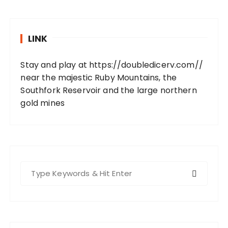
LINK
Stay and play at
https://doubledicerv.com//
near the majestic Ruby Mountains, the
Southfork Reservoir and the large northern
gold mines
S
e
a
r
c