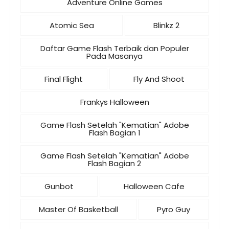
Adventure Online Games
Atomic Sea
Blinkz 2
Daftar Game Flash Terbaik dan Populer
Pada Masanya
Final Flight
Fly And Shoot
Frankys Halloween
Game Flash Setelah "Kematian" Adobe
Flash Bagian 1
Game Flash Setelah "Kematian" Adobe
Flash Bagian 2
Gunbot
Halloween Cafe
Master Of Basketball
Pyro Guy