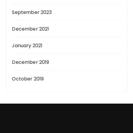
September 2023
December 2021
January 2021
December 2019
October 2019