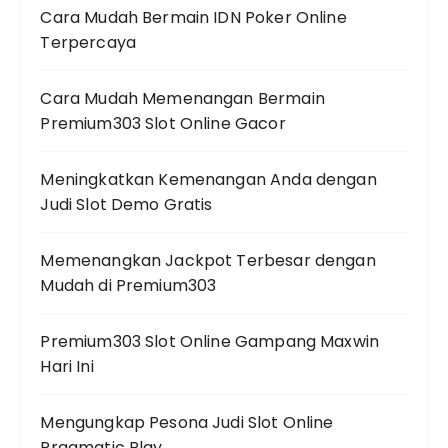
Cara Mudah Bermain IDN Poker Online
Terpercaya
Cara Mudah Memenangan Bermain
Premium303 Slot Online Gacor
Meningkatkan Kemenangan Anda dengan
Judi Slot Demo Gratis
Memenangkan Jackpot Terbesar dengan
Mudah di Premium303
Premium303 Slot Online Gampang Maxwin
Hari Ini
Mengungkap Pesona Judi Slot Online
Pragmatic Play