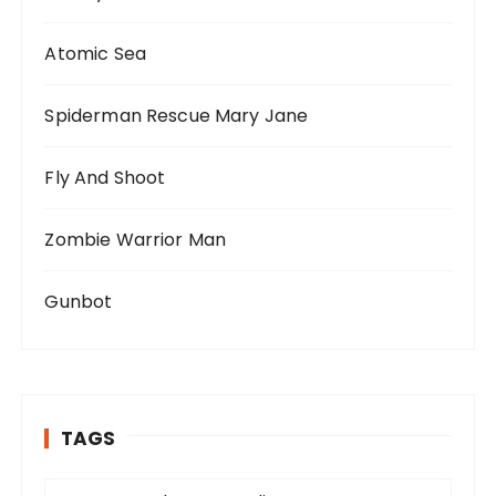
Atomic Sea
Spiderman Rescue Mary Jane
Fly And Shoot
Zombie Warrior Man
Gunbot
TAGS