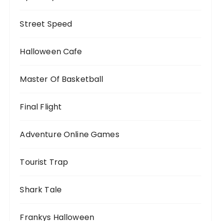
Street Speed
Halloween Cafe
Master Of Basketball
Final Flight
Adventure Online Games
Tourist Trap
Shark Tale
Frankys Halloween