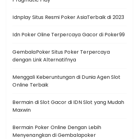
Idnplay Situs Resmi Poker AsiaTerbaik di 2023
Idn Poker Oline Terpercaya Gacor di Poker99
GembalaPoker Situs Poker Terpercaya
dengan Link Alternatifnya
Menggali Keberuntungan di Dunia Agen Slot
Online Terbaik
Bermain di Slot Gacor di IDN Slot yang Mudah
Maxwin
Bermain Poker Online Dengan Lebih
Menyenangkan di Gembalapoker