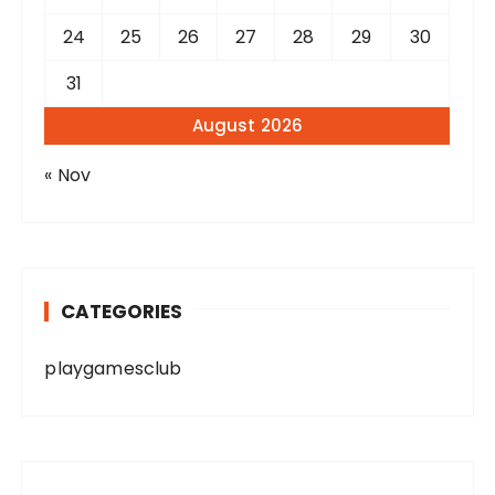
24
25
26
27
28
29
30
31
August 2026
« Nov
CATEGORIES
playgamesclub