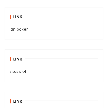
LINK
idn poker
LINK
situs slot
LINK