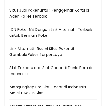
Situs Judi Poker untuk Penggemar Kartu di
Agen Poker Terbaik
IDN Poker 88 Dengan Link Alternatif Terbaik
untuk Bermain Poker
Link Alternatif Resmi Situs Poker di
GembalaPoker Terpercaya
Slot Terbaru dan Slot Gacor di Dunia Pemain
Indonesia
Mengungkap Era Slot Gacor di Indonesia
Melalui Nexus Slot