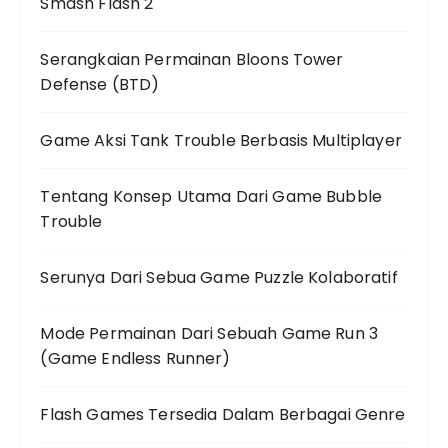
Smash Flash 2
Serangkaian Permainan Bloons Tower
Defense (BTD)
Game Aksi Tank Trouble Berbasis Multiplayer
Tentang Konsep Utama Dari Game Bubble
Trouble
Serunya Dari Sebua Game Puzzle Kolaboratif
Mode Permainan Dari Sebuah Game Run 3
(Game Endless Runner)
Flash Games Tersedia Dalam Berbagai Genre