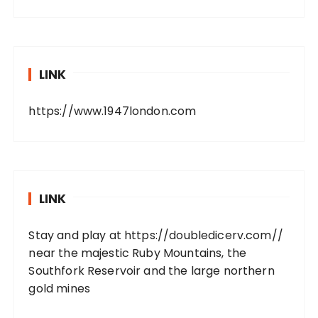
LINK
https://www.1947london.com
LINK
Stay and play at
https://doubledicerv.com//
near the majestic Ruby Mountains, the
Southfork Reservoir and the large northern
gold mines