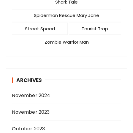
Shark Tale
Spiderman Rescue Mary Jane
Street Speed
Tourist Trap
Zombie Warrior Man
ARCHIVES
November 2024
November 2023
October 2023