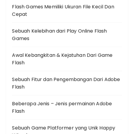
Flash Games Memiliki Ukuran File Kecil Dan
Cepat
Sebuah Kelebihan dari Play Online Flash
Games
Awal Kebangkitan & Kejatuhan Dari Game
Flash
Sebuah Fitur dan Pengembangan Dari Adobe
Flash
Beberapa Jenis – Jenis permainan Adobe
Flash
Sebuah Game Platformer yang Unik Happy